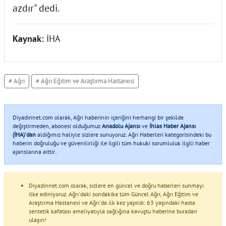
azdır" dedi.
Kaynak:
İHA
# Ağrı
# Ağrı Eğitim ve Araştırma Hastanesi
Diyadinnet.com olarak, Ağrı haberinin içeriğini herhangi bir şekilde
değiştirmeden, abonesi olduğumuz
Anadolu Ajansı
ve
İhlas Haber Ajansı
(İHA)'dan
aldığımız haliyle sizlere sunuyoruz. Ağrı Haberleri kategorisindeki bu
haberin doğruluğu ve güvenilirliği ile ilgili tüm hukuki sorumluluk ilgili haber
ajanslarına aittir..
Diyadinnet.com olarak, sizlere en güncel ve doğru haberleri sunmayı
ilke ediniyoruz. Ağrı'daki sondakika tüm Güncel Ağrı, Ağrı Eğitim ve
Araştırma Hastanesi ve Ağrı'da ilk kez yapıldı: 63 yaşındaki hasta
sentetik kafatası ameliyatıyla sağlığına kavuştu haberine buradan
ulaşın!