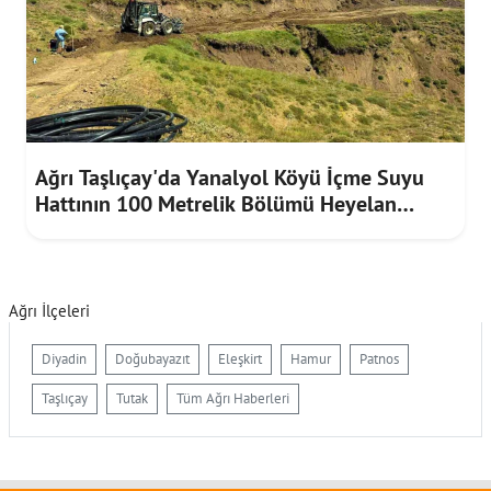
Ağrı Taşlıçay'da Yanalyol Köyü İçme Suyu
Hattının 100 Metrelik Bölümü Heyelan
Riskine Karşı Yenilendi
Ağrı İlçeleri
Diyadin
Doğubayazıt
Eleşkirt
Hamur
Patnos
Taşlıçay
Tutak
Tüm Ağrı Haberleri