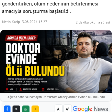
gönderilirken, ölüm nedeninin belirlenmesi
amacıyla soruşturma başlatıldı.
Metin Karip
13.08.2024 18:27
2 dakika okuma süresi
Ağrı'da haber alınamayan Dr. Mustafa Atabey Atman evinde ölü bulundu
-
+
A
A