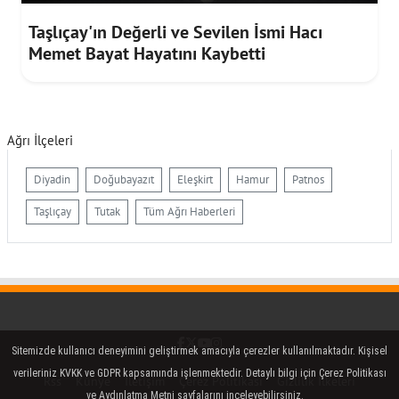
Taşlıçay'ın Değerli ve Sevilen İsmi Hacı
Memet Bayat Hayatını Kaybetti
Ağrı İlçeleri
Diyadin
Doğubayazıt
Eleşkirt
Hamur
Patnos
Taşlıçay
Tutak
Tüm Ağrı Haberleri
Facebook
Twitter (X)
YouTube
Instagram
Sitemizde kullanıcı deneyimini geliştirmek amacıyla çerezler kullanılmaktadır. Kişisel
verileriniz KVKK ve GDPR kapsamında işlenmektedir. Detaylı bilgi için Çerez Politikası
Rss
Künye
İletişim
Çerez Politikası
Gizlilik İlkeleri
ve Aydınlatma Metni sayfalarını inceleyebilirsiniz.