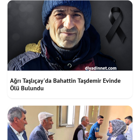
Ağrı Taşlıçay'da Bahattin Taşdemir Evinde
Ölü Bulundu