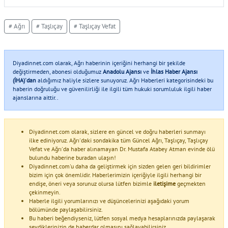
# Ağrı
# Taşlıçay
# Taşlıçay Vefat
Diyadinnet.com olarak, Ağrı haberinin içeriğini herhangi bir şekilde
değiştirmeden, abonesi olduğumuz
Anadolu Ajansı
ve
İhlas Haber Ajansı
(İHA)'dan
aldığımız haliyle sizlere sunuyoruz. Ağrı Haberleri kategorisindeki bu
haberin doğruluğu ve güvenilirliği ile ilgili tüm hukuki sorumluluk ilgili haber
ajanslarına aittir..
Diyadinnet.com olarak, sizlere en güncel ve doğru haberleri sunmayı
ilke ediniyoruz. Ağrı'daki sondakika tüm Güncel Ağrı, Taşlıçay, Taşlıçay
Vefat ve Ağrı'da haber alınamayan Dr. Mustafa Atabey Atman evinde ölü
bulundu haberine buradan ulaşın!
Diyadinnet.com'u daha da geliştirmek için sizden gelen geri bildirimler
bizim için çok önemlidir. Haberlerimizin içeriğiyle ilgili herhangi bir
endişe, öneri veya sorunuz olursa lütfen bizimle
iletişime
geçmekten
çekinmeyin.
Haberle ilgili yorumlarınızı ve düşüncelerinizi aşağıdaki yorum
bölümünde paylaşabilirsiniz.
Bu haberi beğendiyseniz, lütfen sosyal medya hesaplarınızda paylaşarak
sevdiklerinizin de haberdar olmasını sağlayabilirsiniz.