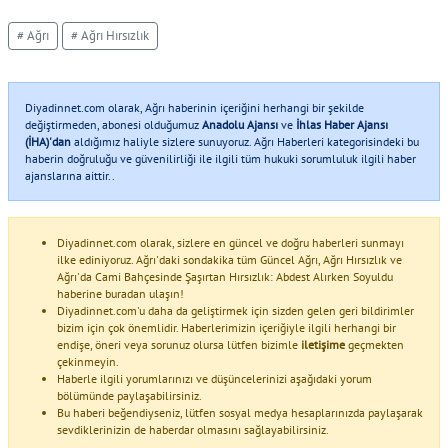
# Ağrı
# Ağrı Hırsızlık
Diyadinnet.com olarak, Ağrı haberinin içeriğini herhangi bir şekilde
değiştirmeden, abonesi olduğumuz
Anadolu Ajansı
ve
İhlas Haber Ajansı
(İHA)'dan
aldığımız haliyle sizlere sunuyoruz. Ağrı Haberleri kategorisindeki bu
haberin doğruluğu ve güvenilirliği ile ilgili tüm hukuki sorumluluk ilgili haber
ajanslarına aittir..
Diyadinnet.com olarak, sizlere en güncel ve doğru haberleri sunmayı
ilke ediniyoruz. Ağrı'daki sondakika tüm Güncel Ağrı, Ağrı Hırsızlık ve
Ağrı'da Cami Bahçesinde Şaşırtan Hırsızlık: Abdest Alırken Soyuldu
haberine buradan ulaşın!
Diyadinnet.com'u daha da geliştirmek için sizden gelen geri bildirimler
bizim için çok önemlidir. Haberlerimizin içeriğiyle ilgili herhangi bir
endişe, öneri veya sorunuz olursa lütfen bizimle
iletişime
geçmekten
çekinmeyin.
Haberle ilgili yorumlarınızı ve düşüncelerinizi aşağıdaki yorum
bölümünde paylaşabilirsiniz.
Bu haberi beğendiyseniz, lütfen sosyal medya hesaplarınızda paylaşarak
sevdiklerinizin de haberdar olmasını sağlayabilirsiniz.