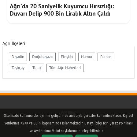
Ağrı'da 20 Saniyelik Kuyumcu Hırsızlığı:
Duvarı Delip 900 Bin Liralık Altın Çaldı
Ağrı İlçeleri
Diyadin
Doğubayazıt
Eleşkirt
Hamur
Patnos
Taşlıçay
Tutak
Tüm Ağrı Haberleri
Facebook
Twitter (X)
YouTube
Instagram
Sitemizde kullanıcı deneyimini geliştirmek amacıyla çerezler kullanılmaktadır. Kişisel
verileriniz KVKK ve GDPR kapsamında işlenmektedir. Detaylı bilgi için Çerez Politikası
Rss
Künye
İletişim
Çerez Politikası
Gizlilik İlkeleri
ve Aydınlatma Metni sayfalarını inceleyebilirsiniz.
Yayın İlkeleri