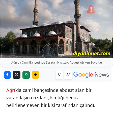
Ağrı'da Cami Bahçesinde Şaşırtan Hırsızlık: Abdest Alırken Soyuldu
-
+
A
A
Ağrı
'da cami bahçesinde abdest alan bir
vatandaşın cüzdanı, kimliği henüz
belirlenemeyen bir kişi tarafından çalındı.