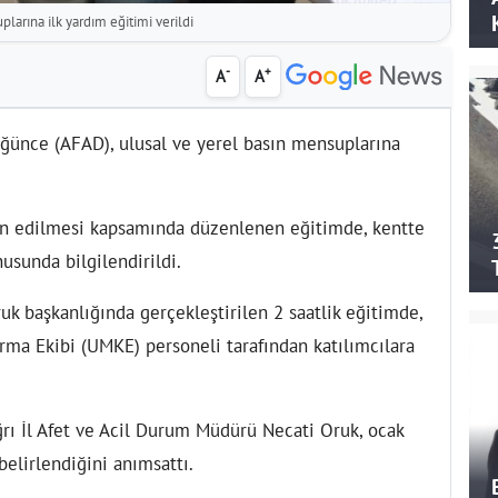
larına ilk yardım eğitimi verildi
-
+
A
A
üğünce (AFAD), ulusal ve yerel basın mensuplarına
 ilan edilmesi kapsamında düzenlenen eğitimde, kentte
usunda bilgilendirildi.
uk başkanlığında gerçekleştirilen 2 saatlik eğitimde,
rma Ekibi (UMKE) personeli tarafından katılımcılara
rı İl Afet ve Acil Durum Müdürü Necati Oruk, ocak
belirlendiğini anımsattı.