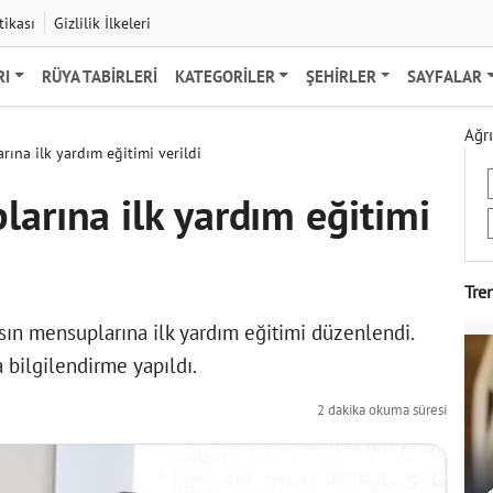
tikası
Gizlilik İlkeleri
RI
RÜYA TABIRLERI
KATEGORILER
ŞEHIRLER
SAYFALAR
Ağrı
rına ilk yardım eğitimi verildi
larına ilk yardım eğitimi
Tre
sın mensuplarına ilk yardım eğitimi düzenlendi.
bilgilendirme yapıldı.
2 dakika okuma süresi