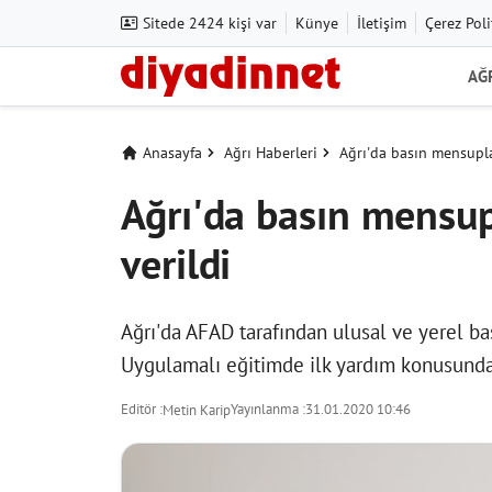
Sitede 2424 kişi var
Künye
İletişim
Çerez Poli
AĞ
Anasayfa
Ağrı Haberleri
Ağrı'da basın mensupla
Ağrı'da basın mensup
verildi
Ağrı'da AFAD tarafından ulusal ve yerel ba
Uygulamalı eğitimde ilk yardım konusunda 
Editör :
Yayınlanma :
31.01.2020 10:46
Metin Karip