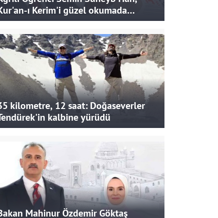
Kur'an-ı Kerim'i güzel okumada
Türkiye ikincisi oldu
35 kilometre, 12 saat: Doğaseverler
Tendürek'in kalbine yürüdü
Bakan Mahinur Özdemir Göktaş