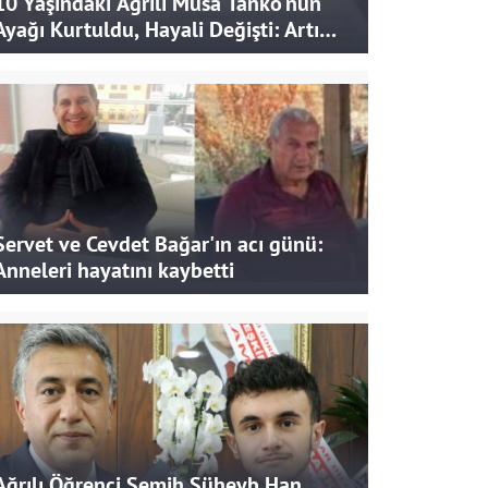
10 Yaşındaki Ağrılı Musa Tanko'nun
Ayağı Kurtuldu, Hayali Değişti: Artık
Doktor Olmak İstiyor
Servet ve Cevdet Bağar'ın acı günü:
Anneleri hayatını kaybetti
Ağrılı Öğrenci Semih Süheyb Han,