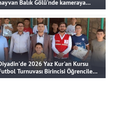
hayvan Balık Gölü'nde kameraya
takıldı
Diyadin'de 2026 Yaz Kur'an Kursu
Futbol Turnuvası Birincisi Öğrencilere
Hediye