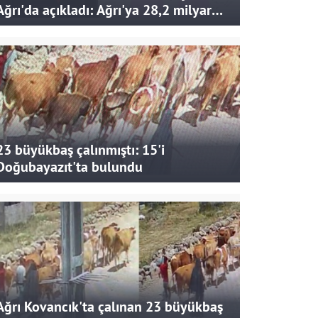
Ağrı'da açıkladı: Ağrı'ya 28,2 milyar
liralık yatırım ve destek sağlandı
23 büyükbaş çalınmıştı: 15'i
Doğubayazıt'ta bulundu
Ağrı Kovancık'ta çalınan 23 büyükbaş