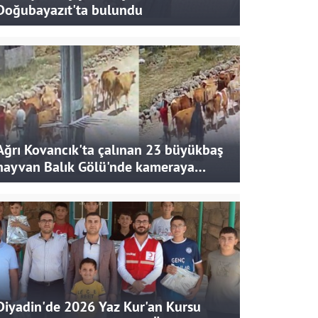
Doğubayazıt'ta bulundu
Ağrı Kovancık'ta çalınan 23 büyükbaş
hayvan Balık Gölü'nde kameraya
takıldı
Diyadin'de 2026 Yaz Kur'an Kursu