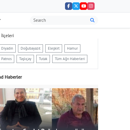
 İlçeleri
Diyadin
Doğubayazıt
Eleşkirt
Hamur
Patnos
Taşlıçay
Tutak
Tüm Ağrı Haberleri
nd Haberler