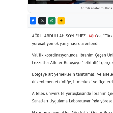
Ağrı'da aileler mutfağa g
AĞRI - ABDULLAH SÖYLEMEZ -
Ağrı
'da, "Tür
yöresel yemek yarışması düzenlendi.
Valilik koordinasyonunda, İbrahim Çeçen Üniv
Lezzetler Aileler Buluşuyor" etkinliği gerçekl
Bölgeye ait yemeklerin tanıtılması ve ailel
düzenlenen etkinliğe, il merkezi ve ilçelerde
Aileler, üniversite yerleşkesinde İbrahim Ç
Sanatları Uygulama Laboratuvarı'nda yöresel
Hazırlanan yemekler, Ağrı Valisi Önder Bozku