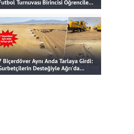
Futbol Turnuvası Birincisi Öğrencilere
Hediye
7 Biçerdöver Aynı Anda Tarlaya Girdi:
Gurbetçilerin Desteğiyle Ağrı'da
Bereketli Hasat