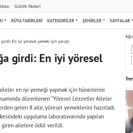
tikası
Gizlilik İlkeleri
RI
RÜYA TABIRLERI
KATEGORILER
ŞEHIRLER
SAYFALAR
Ağrı
 girdi: En iyi yöresel yemek için yarıştı
a girdi: En iyi yöresel
Tre
aileler en iyi yemeği yapmak için hünerlerini
kapsamında düzenlenen "Yöresel Lezzetler Aileler
erden gelen 8 aile, yöresel yemeklerini hazırladı.
şkesindeki uygulama laboratuvarında yapılan
giren ailelere ödül verildi.