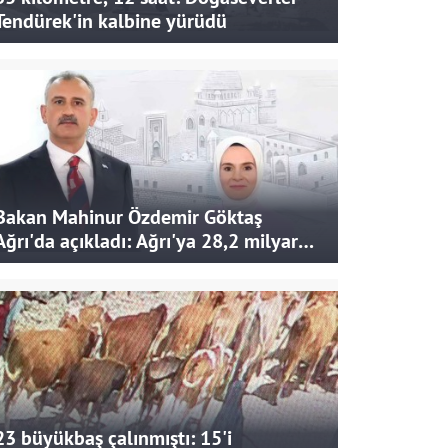
Tendürek'in kalbine yürüdü
Bakan Mahinur Özdemir Göktaş
Ağrı'da açıkladı: Ağrı'ya 28,2 milyar
liralık yatırım ve destek sağlandı
23 büyükbaş çalınmıştı: 15'i