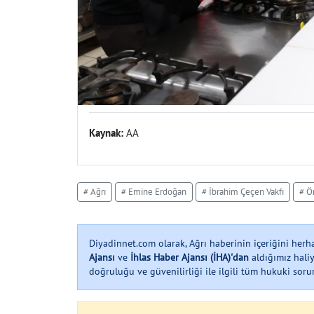
Kaynak:
AA
# Ağrı
# Emine Erdoğan
# İbrahim Çeçen Vakfı
# Ö
Diyadinnet.com olarak, Ağrı haberinin içeriğini her
Ajansı
ve
İhlas Haber Ajansı (İHA)'dan
aldığımız haliy
doğruluğu ve güvenilirliği ile ilgili tüm hukuki soruml