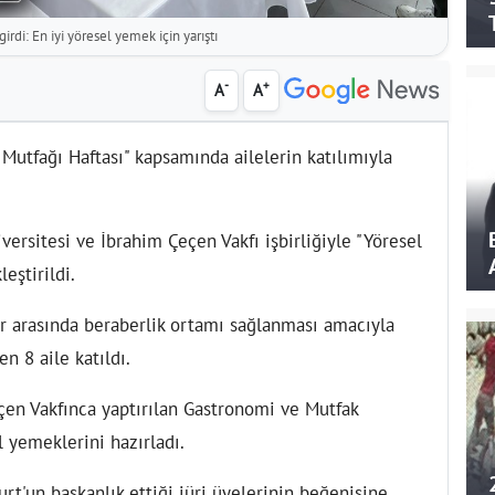
irdi: En iyi yöresel yemek için yarıştı
-
+
A
A
k Mutfağı Haftası" kapsamında ailelerin katılımıyla
ersitesi ve İbrahim Çeçen Vakfı işbirliğiyle "Yöresel
eştirildi.
er arasında beraberlik ortamı sağlanması amacıyla
n 8 aile katıldı.
eçen Vakfınca yaptırılan Gastronomi ve Mutfak
 yemeklerini hazırladı.
rt'un başkanlık ettiği jüri üyelerinin beğenisine