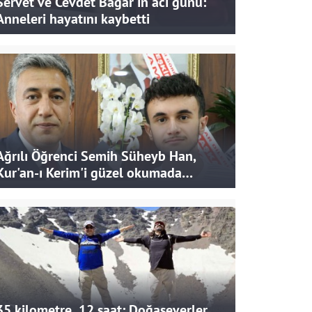
Servet ve Cevdet Bağar'ın acı günü:
Anneleri hayatını kaybetti
Ağrılı Öğrenci Semih Süheyb Han,
Kur'an-ı Kerim'i güzel okumada
Türkiye ikincisi oldu
35 kilometre, 12 saat: Doğaseverler