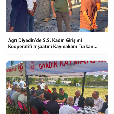
Ağrı Diyadin'de S.S. Kadın Girişimi
Kooperatifi İnşaatını Kaymakam Furkan
Korkusuz İnceledi