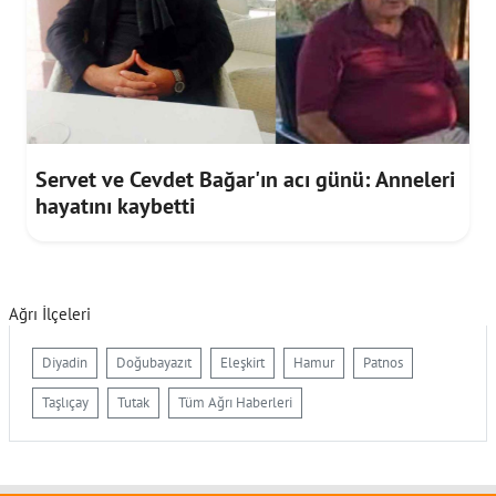
Servet ve Cevdet Bağar'ın acı günü: Anneleri
hayatını kaybetti
Ağrı İlçeleri
Diyadin
Doğubayazıt
Eleşkirt
Hamur
Patnos
Taşlıçay
Tutak
Tüm Ağrı Haberleri