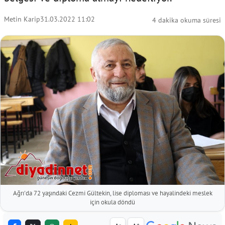
Metin Karip
31.03.2022 11:02
4 dakika okuma süresi
Ağrı'da 72 yaşındaki Cezmi Gültekin, lise diploması ve hayalindeki meslek
için okula döndü
-
+