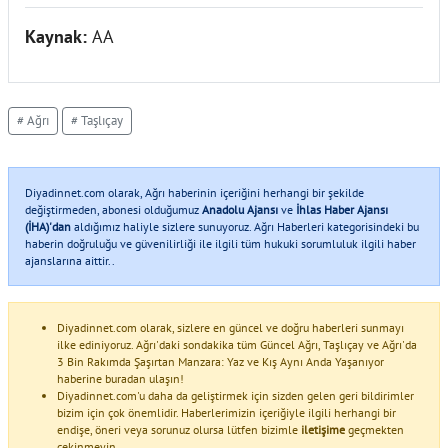
Kaynak:
AA
# Ağrı
# Taşlıçay
Diyadinnet.com olarak, Ağrı haberinin içeriğini herhangi bir şekilde
değiştirmeden, abonesi olduğumuz
Anadolu Ajansı
ve
İhlas Haber Ajansı
(İHA)'dan
aldığımız haliyle sizlere sunuyoruz. Ağrı Haberleri kategorisindeki bu
haberin doğruluğu ve güvenilirliği ile ilgili tüm hukuki sorumluluk ilgili haber
ajanslarına aittir..
Diyadinnet.com olarak, sizlere en güncel ve doğru haberleri sunmayı
ilke ediniyoruz. Ağrı'daki sondakika tüm Güncel Ağrı, Taşlıçay ve Ağrı'da
3 Bin Rakımda Şaşırtan Manzara: Yaz ve Kış Aynı Anda Yaşanıyor
haberine buradan ulaşın!
Diyadinnet.com'u daha da geliştirmek için sizden gelen geri bildirimler
bizim için çok önemlidir. Haberlerimizin içeriğiyle ilgili herhangi bir
endişe, öneri veya sorunuz olursa lütfen bizimle
iletişime
geçmekten
çekinmeyin.