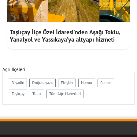
Taşlıçay İlçe Özel İdaresi'nden Aşağı Toklu,
Yanalyol ve Yassıkaya'ya altyapı hizmeti
Ağrı İlçeleri
Diyadin
Doğubayazıt
Eleşkirt
Hamur
Patnos
Taşlıçay
Tutak
Tüm Ağrı Haberleri