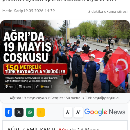
Metin Karip
19.05.2026 14:39
3 dakika okuma süresi
Ağrı'da 19 Mayıs coşkusu: Gençler 150 metrelik Türk bayrağıyla yürüdü
-
+
A
A
AĞRI - CEMİL KARİP -
Ağrı
'da 19 Mayıs