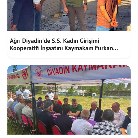
Ağrı Diyadin'de S.S. Kadın Girişimi
Kooperatifi İnşaatını Kaymakam Furkan
Korkusuz İnceledi