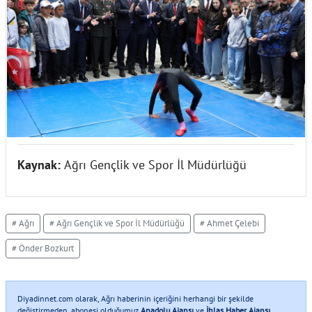
Kaynak:
Ağrı Gençlik ve Spor İl Müdürlüğü
# Ağrı
# Ağrı Gençlik ve Spor İl Müdürlüğü
# Ahmet Çelebi
# Önder Bozkurt
Diyadinnet.com olarak, Ağrı haberinin içeriğini herhangi bir şekilde
değiştirmeden, abonesi olduğumuz
Anadolu Ajansı
ve
İhlas Haber Ajansı