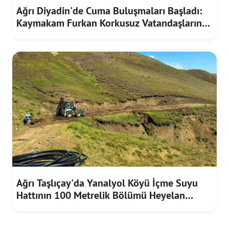
Ağrı Diyadin'de Cuma Buluşmaları Başladı:
Kaymakam Furkan Korkusuz Vatandaşların
Taleplerini Dinledi
Ağrı Taşlıçay'da Yanalyol Köyü İçme Suyu
Hattının 100 Metrelik Bölümü Heyelan
Riskine Karşı Yenilendi