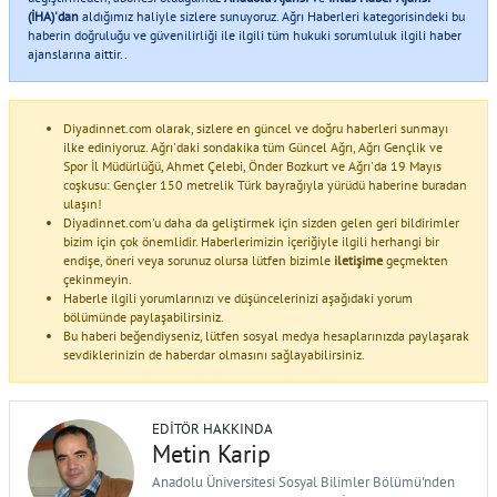
(İHA)'dan
aldığımız haliyle sizlere sunuyoruz. Ağrı Haberleri kategorisindeki bu
haberin doğruluğu ve güvenilirliği ile ilgili tüm hukuki sorumluluk ilgili haber
ajanslarına aittir..
Diyadinnet.com olarak, sizlere en güncel ve doğru haberleri sunmayı
ilke ediniyoruz. Ağrı'daki sondakika tüm Güncel Ağrı, Ağrı Gençlik ve
Spor İl Müdürlüğü, Ahmet Çelebi, Önder Bozkurt ve Ağrı'da 19 Mayıs
coşkusu: Gençler 150 metrelik Türk bayrağıyla yürüdü haberine buradan
ulaşın!
Diyadinnet.com'u daha da geliştirmek için sizden gelen geri bildirimler
bizim için çok önemlidir. Haberlerimizin içeriğiyle ilgili herhangi bir
endişe, öneri veya sorunuz olursa lütfen bizimle
iletişime
geçmekten
çekinmeyin.
Haberle ilgili yorumlarınızı ve düşüncelerinizi aşağıdaki yorum
bölümünde paylaşabilirsiniz.
Bu haberi beğendiyseniz, lütfen sosyal medya hesaplarınızda paylaşarak
sevdiklerinizin de haberdar olmasını sağlayabilirsiniz.
EDITÖR HAKKINDA
Metin Karip
Anadolu Üniversitesi Sosyal Bilimler Bölümü'nden