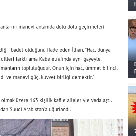
amanlarını manevi anlamda dolu dolu geçirmeleri
iği ibadet olduğunu ifade eden İlhan, "Hac, dünya
 dilleri farklı ama Kabe etrafında aynı gayeyle,
ümanların topluluğudur. Onun için hac, ümmet bilinci,
ddi ve manevi güç, kuvvet birliği demektir."
lmak üzere 163 kişilik kafile aileleriyle vedalaştı.
ndan Suudi Arabistan'a uğurlandı.