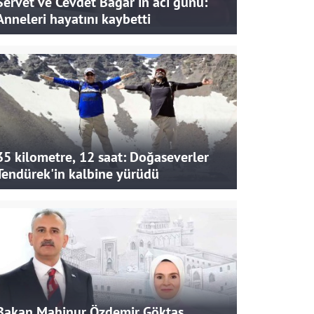
Servet ve Cevdet Bağar'ın acı günü:
Anneleri hayatını kaybetti
35 kilometre, 12 saat: Doğaseverler
Tendürek'in kalbine yürüdü
Bakan Mahinur Özdemir Göktaş