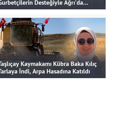
Gurbetçilerin Desteğiyle Ağrı'da
Bereketli Hasat
Taşlıçay Kaymakamı Kübra Baka Kılıç
Tarlaya İndi, Arpa Hasadına Katıldı