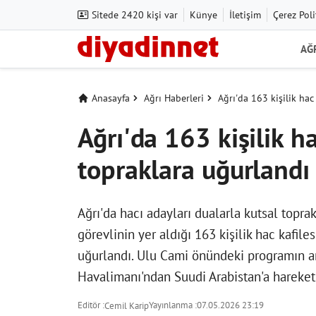
Sitede 2420 kişi var
Künye
İletişim
Çerez Poli
AĞ
Anasayfa
Ağrı Haberleri
Ağrı'da 163 kişilik hac
Ağrı'da 163 kişilik ha
topraklara uğurlandı
Ağrı'da hacı adayları dualarla kutsal topra
görevlinin yer aldığı 163 kişilik hac kafil
uğurlandı. Ulu Cami önündeki programın ar
Havalimanı'ndan Suudi Arabistan'a hareket 
Editör :
Yayınlanma :
07.05.2026 23:19
Cemil Karip