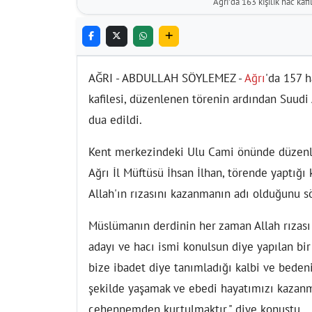
Ağrı'da 163 kişilik hac kaf
AĞRI - ABDULLAH SÖYLEMEZ -
Ağrı
'da 157 h
kafilesi, düzenlenen törenin ardından Suudi
dua edildi.
Kent merkezindeki Ulu Cami önünde düzenl
Ağrı İl Müftüsü İhsan İlhan, törende yaptığ
Allah'ın rızasını kazanmanın adı olduğunu s
Müslümanın derdinin her zaman Allah rızası
adayı ve hacı ismi konulsun diye yapılan bir 
bize ibadet diye tanımladığı kalbi ve beden
şekilde yaşamak ve ebedi hayatımızı kazanm
cehennemden kurtulmaktır." diye konuştu.