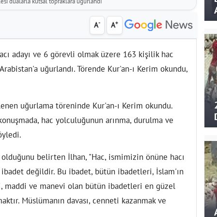
ilesi dualarla kutsal topraklara uğurlandı
-
+
A
A
acı adayı ve 6 görevli olmak üzere 163 kişilik hac
 Arabistan'a uğurlandı. Törende Kur'an-ı Kerim okundu,
enen uğurlama töreninde Kur'an-ı Kerim okundu.
ı konuşmada, hac yolculuğunun arınma, durulma ve
öyledi.
 olduğunu belirten İlhan, "Hac, ismimizin önüne hacı
ibadet değildir. Bu ibadet, bütün ibadetleri, İslam'ın
i, maddi ve manevi olan bütün ibadetleri en güzel
aktır. Müslümanın davası, cenneti kazanmak ve