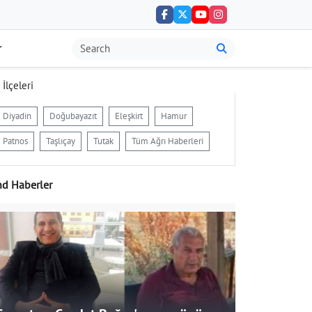
 İlçeleri
Diyadin
Doğubayazıt
Eleşkirt
Hamur
Patnos
Taşlıçay
Tutak
Tüm Ağrı Haberleri
nd Haberler