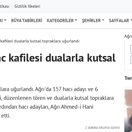
tikası
Gizlilik İlkeleri
RI
RÜYA TABIRLERI
KATEGORILER
ŞEHIRLER
SAYFALAR
Ağrı
 kafilesi dualarla kutsal topraklara uğurlandı
c kafilesi dualarla kutsal
Tre
klara uğurlandı. Ağrı'da 157 hacı adayı ve 6
esi, düzenlenen tören ve dualarla kutsal topraklara
dından hacı adayları, Ağrı Ahmed-i Hani
etti.
2 dakika okuma süresi