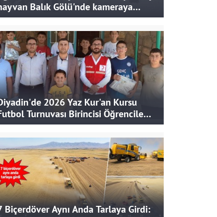
hayvan Balık Gölü'nde kameraya
takıldı
Diyadin'de 2026 Yaz Kur'an Kursu
Futbol Turnuvası Birincisi Öğrencilere
Hediye
7 Biçerdöver Aynı Anda Tarlaya Girdi: