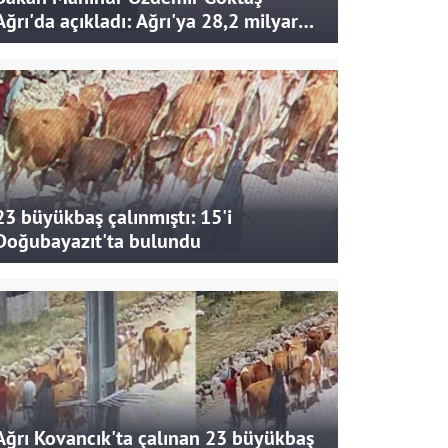
Ağrı'da açıkladı: Ağrı'ya 28,2 milyar
liralık yatırım ve destek sağlandı
23 büyükbaş çalınmıştı: 15'i
Doğubayazıt'ta bulundu
Ağrı Kovancık'ta çalınan 23 büyükbaş