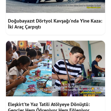
Doğubayazıt Dörtyol Kavşağı'nda Yine Kaza:
İki Araç Çarpıştı
Eleşkirt'te Yaz Tatili Atölyeye Dönüştü:
Gençler Hem Öğreniyor Hem Eğleniyor