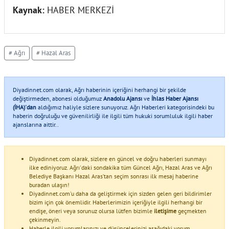
Kaynak:
HABER MERKEZİ
# Ağrı
# Hazal Aras
Diyadinnet.com olarak, Ağrı haberinin içeriğini herhangi bir şekilde
değiştirmeden, abonesi olduğumuz
Anadolu Ajansı
ve
İhlas Haber Ajansı
(İHA)'dan
aldığımız haliyle sizlere sunuyoruz. Ağrı Haberleri kategorisindeki bu
haberin doğruluğu ve güvenilirliği ile ilgili tüm hukuki sorumluluk ilgili haber
ajanslarına aittir..
Diyadinnet.com olarak, sizlere en güncel ve doğru haberleri sunmayı
ilke ediniyoruz. Ağrı'daki sondakika tüm Güncel Ağrı, Hazal Aras ve Ağrı
Belediye Başkanı Hazal Aras’tan seçim sonrası ilk mesaj haberine
buradan ulaşın!
Diyadinnet.com'u daha da geliştirmek için sizden gelen geri bildirimler
bizim için çok önemlidir. Haberlerimizin içeriğiyle ilgili herhangi bir
endişe, öneri veya sorunuz olursa lütfen bizimle
iletişime
geçmekten
çekinmeyin.
Haberle ilgili yorumlarınızı ve düşüncelerinizi aşağıdaki yorum