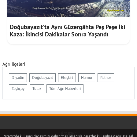
Doğubayazıt'ta Aynı Güzergâhta Peş Peşe İki
Kaza: İkincisi Dakikalar Sonra Yaşandı
Ağrı İlçeleri
Diyadin
Doğubayazıt
Eleşkirt
Hamur
Patnos
Taşlıçay
Tutak
Tüm Ağrı Haberleri
Facebook
Twitter (X)
YouTube
Instagram
Sitemizde kullanıcı deneyimini geliştirmek amacıyla çerezler kullanılmaktadır. Kişisel