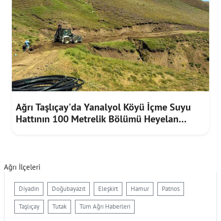
Ağrı Taşlıçay'da Yanalyol Köyü İçme Suyu
Hattının 100 Metrelik Bölümü Heyelan
Riskine Karşı Yenilendi
Ağrı İlçeleri
Diyadin
Doğubayazıt
Eleşkirt
Hamur
Patnos
Taşlıçay
Tutak
Tüm Ağrı Haberleri