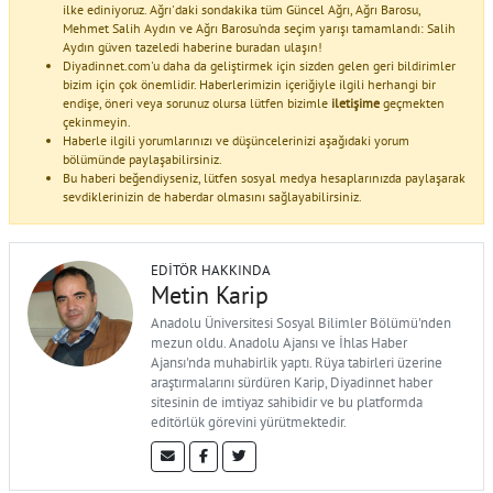
ilke ediniyoruz. Ağrı'daki sondakika tüm Güncel Ağrı, Ağrı Barosu,
Mehmet Salih Aydın ve Ağrı Barosu’nda seçim yarışı tamamlandı: Salih
Aydın güven tazeledi haberine buradan ulaşın!
Diyadinnet.com'u daha da geliştirmek için sizden gelen geri bildirimler
bizim için çok önemlidir. Haberlerimizin içeriğiyle ilgili herhangi bir
endişe, öneri veya sorunuz olursa lütfen bizimle
iletişime
geçmekten
çekinmeyin.
Haberle ilgili yorumlarınızı ve düşüncelerinizi aşağıdaki yorum
bölümünde paylaşabilirsiniz.
Bu haberi beğendiyseniz, lütfen sosyal medya hesaplarınızda paylaşarak
sevdiklerinizin de haberdar olmasını sağlayabilirsiniz.
EDITÖR HAKKINDA
Metin Karip
Anadolu Üniversitesi Sosyal Bilimler Bölümü'nden
mezun oldu. Anadolu Ajansı ve İhlas Haber
Ajansı'nda muhabirlik yaptı. Rüya tabirleri üzerine
araştırmalarını sürdüren Karip, Diyadinnet haber
sitesinin de imtiyaz sahibidir ve bu platformda
editörlük görevini yürütmektedir.