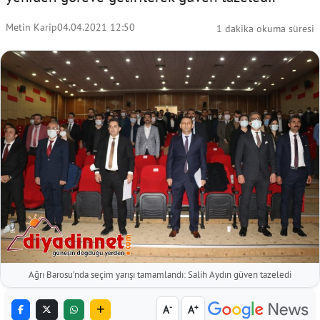
Metin Karip
04.04.2021 12:50
1 dakika okuma süresi
Ağrı Barosu’nda seçim yarışı tamamlandı: Salih Aydın güven tazeledi
-
+
A
A