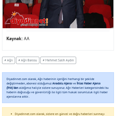
Kaynak:
AA
# Ağrı
# Ağrı Barosu
# Mehmet Salih Aydın
Diyadinnet.com olarak, Ağrı haberinin içeriğini herhangi bir şekilde
değiştirmeden, abonesi olduğumuz
Anadolu Ajansı
ve
İhlas Haber Ajansı
(İHA)'dan
aldığımız haliyle sizlere sunuyoruz. Ağrı Haberleri kategorisindeki bu
haberin doğruluğu ve güvenilirliği ile ilgili tüm hukuki sorumluluk ilgili haber
ajanslarına aittir..
Diyadinnet.com olarak, sizlere en güncel ve doğru haberleri sunmayı