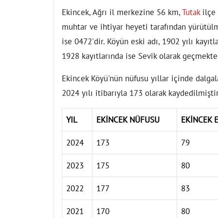
Ekincek, Ağrı il merkezine 56 km,
Tutak
ilçe
muhtar ve ihtiyar heyeti tarafından yürütül
ise 0472'dir. Köyün eski adı, 1902 yılı kayı
1928 kayıtlarında ise Sevik olarak geçmekte
Ekincek Köyü'nün nüfusu yıllar içinde dalgal
2024 yılı itibarıyla 173 olarak kaydedilmiştir
YIL
EKİNCEK NÜFUSU
EKİNCEK 
2024
173
79
2023
175
80
2022
177
83
2021
170
80