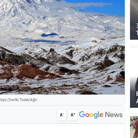
öyü (Siwîk) Tutak/Ağrı
-
+
A
A