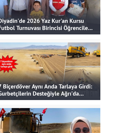
Diyadin'de 2026 Yaz Kur'an Kursu
Futbol Turnuvası Birincisi Öğrencilere
Hediye
7 Biçerdöver Aynı Anda Tarlaya Girdi:
Gurbetçilerin Desteğiyle Ağrı'da
Bereketli Hasat