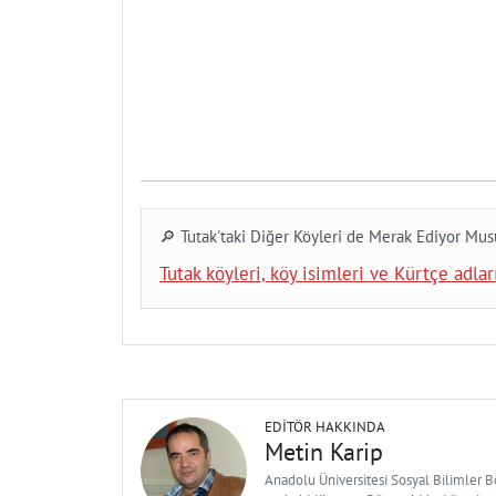
🔎 Tutak'taki Diğer Köyleri de Merak Ediyor Mu
Tutak köyleri, köy isimleri ve Kürtçe adları
EDITÖR HAKKINDA
Metin Karip
Anadolu Üniversitesi Sosyal Bilimler 