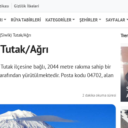
tikası
Gizlilik İlkeleri
RI
RÜYA TABIRLERI
KATEGORILER
ŞEHIRLER
SAYFALAR
(Siwîk) Tutak/Ağrı
Tre
 Tutak/Ağrı
 Tutak ilçesine bağlı, 2044 metre rakıma sahip bir
tarafından yürütülmektedir. Posta kodu 04702, alan
2 dakika okuma süresi