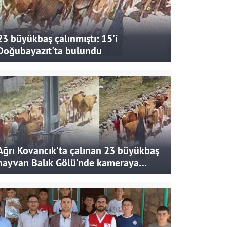
23 büyükbaş çalınmıştı: 15'i
Doğubayazıt'ta bulundu
Ağrı Kovancık'ta çalınan 23 büyükbaş
hayvan Balık Gölü'nde kameraya
takıldı