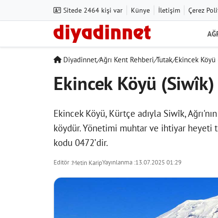
Sitede 2464 kişi var
Künye
İletişim
Çerez Poli
AĞ
Diyadinnet
/
Ağrı Kent Rehberi
/
Tutak
/
Ekincek Köyü 
Ekincek Köyü (Siwîk)
Ekincek Köyü, Kürtçe adıyla Siwîk, Ağrı'nın
köydür. Yönetimi muhtar ve ihtiyar heyeti 
kodu 0472’dir.
Editör :
Yayınlanma :
13.07.2025 01:29
Metin Karip