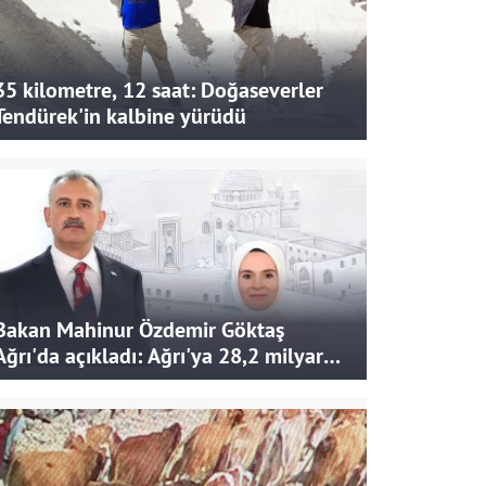
35 kilometre, 12 saat: Doğaseverler
Tendürek'in kalbine yürüdü
Bakan Mahinur Özdemir Göktaş
Ağrı'da açıkladı: Ağrı'ya 28,2 milyar
liralık yatırım ve destek sağlandı