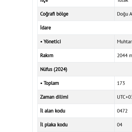
İlçe
Tutak
Coğrafi bölge
Doğu A
İdare
• Yönetici
Muhtar
Rakım
2044 
Nüfus (2024)
• Toplam
173
Zaman dilimi
UTC+03
İl alan kodu
0472
İl plaka kodu
04