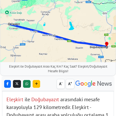
Eleşkirt ile Doğubayazıt Arası Kaç Km? Kaç Saat? Eleşkirt/Doğubayazıt
Mesafe Bilgisi!
-
+
A
A
Eleşkirt
ile
Doğubayazıt
arasındaki mesafe
karayoluyla 129 kilometredir. Eleşkirt -
Doğubayazıt arası araba yolculuğu ortalama 1