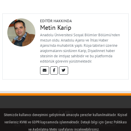
EDITÖR HAKKINDA
Metin Karip
Anadolu Üniversitesi Sosyal Bilimler Bölümü'nden
mezun oldu. Anadolu Ajansı ve İhlas Haber
Ajansı'nda muhabirlik yaptı. Rüya tabirleri üzerine
araştırmalarını sürdüren Karip, Diyadinnet haber
sitesinin de imtiyaz sahibidir ve bu platformda
editörlük görevini yürütmektedir.
Facebook
Twitter (X)
YouTube
Instagram
Sitemizde kullanıcı deneyimini geliştirmek amacıyla çerezler kullanılmaktadır. Kişisel
verileriniz KVKK ve GDPR kapsamında işlenmektedir. Detaylı bilgi için Çerez Politikası
Rss
Künye
İletişim
Çerez Politikası
Gizlilik İlkeleri
ve Aydınlatma Metni sayfalarını inceleyebilirsiniz.