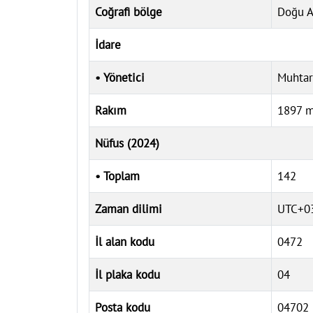
Coğrafi bölge
Doğu A
İdare
• Yönetici
Muhtar
Rakım
1897 
Nüfus (2024)
• Toplam
142
Zaman dilimi
UTC+03
İl alan kodu
0472
İl plaka kodu
04
Posta kodu
04702