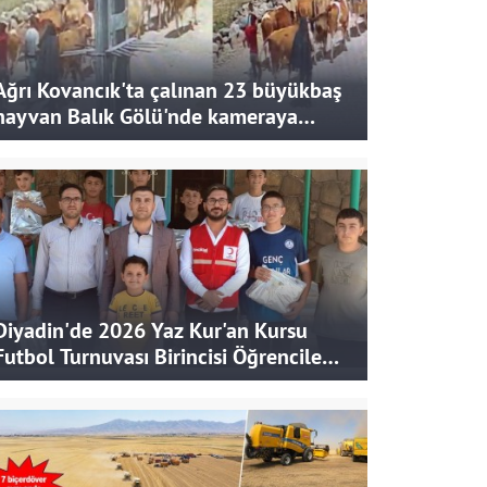
Ağrı Kovancık'ta çalınan 23 büyükbaş
hayvan Balık Gölü'nde kameraya
takıldı
Diyadin'de 2026 Yaz Kur'an Kursu
Futbol Turnuvası Birincisi Öğrencilere
Hediye