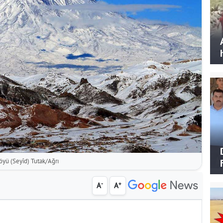
öyü (Seyîd) Tutak/Ağrı
-
+
A
A