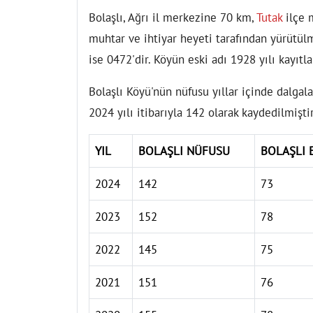
Bolaşlı, Ağrı il merkezine 70 km,
Tutak
ilçe 
muhtar ve ihtiyar heyeti tarafından yürütül
ise 0472'dir. Köyün eski adı 1928 yılı kayıt
Bolaşlı Köyü'nün nüfusu yıllar içinde dalgal
2024 yılı itibarıyla 142 olarak kaydedilmiştir
YIL
BOLAŞLI NÜFUSU
BOLAŞLI 
2024
142
73
2023
152
78
2022
145
75
2021
151
76