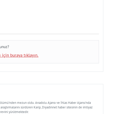
sunuz?
 için buraya tıklayın.
Bölümü'nden mezun oldu. Anadolu Ajansı ve İhlas Haber Ajansı'nda
 araştırmalarını sürdüren Karip, Diyadinnet haber sitesinin de imtiyaz
örevini yürütmektedir.