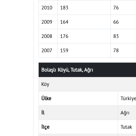
2010
183
76
2009
164
66
2008
176
83
2007
159
78
Bolaşlı Köyü, Tutak, Ağrı
Köy
Ülke
Türkiy
İl
Ağrı
İlçe
Tutak