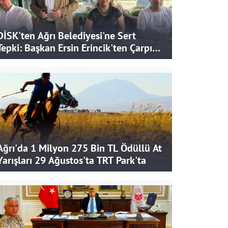
DİSK'ten Ağrı Belediyesi'ne Sert
Tepki: Başkan Ersin Erincik'ten Çarpıcı
İddialar
Ağrı'da 1 Milyon 275 Bin TL Ödüllü At
Yarışları 29 Ağustos'ta TRT Park'ta