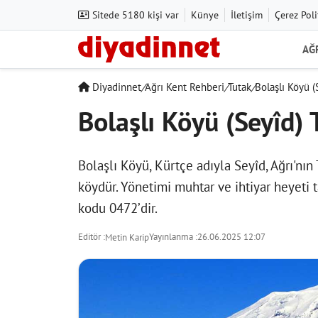
Sitede 5180 kişi var
Künye
İletişim
Çerez Poli
AĞ
Diyadinnet
/
Ağrı Kent Rehberi
/
Tutak
/
Bolaşlı Köyü (
Bolaşlı Köyü (Seyîd) 
Bolaşlı Köyü, Kürtçe adıyla Seyîd, Ağrı'nın
köydür. Yönetimi muhtar ve ihtiyar heyeti 
kodu 0472’dir.
Editör :
Yayınlanma :
26.06.2025 12:07
Metin Karip