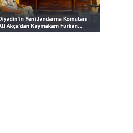
Diyadin'in Yeni Jandarma Komutanı
Ali Akça'dan Kaymakam Furkan
Korkusuz'a Ziyaret