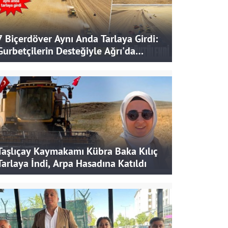
7 Biçerdöver Aynı Anda Tarlaya Girdi:
Gurbetçilerin Desteğiyle Ağrı'da
Bereketli Hasat
Taşlıçay Kaymakamı Kübra Baka Kılıç
Tarlaya İndi, Arpa Hasadına Katıldı