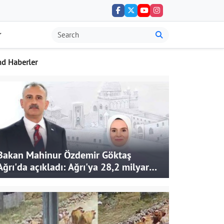
nd Haberler
Bakan Mahinur Özdemir Göktaş
Ağrı'da açıkladı: Ağrı'ya 28,2 milyar
liralık yatırım ve destek sağlandı