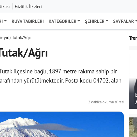
tikası
Gizlilik İlkeleri
RI
RÜYA TABIRLERI
KATEGORILER
ŞEHIRLER
SAYFALAR
Seyîd) Tutak/Ağrı
Tre
Tutak/Ağrı
 Tutak ilçesine bağlı, 1897 metre rakıma sahip bir
tarafından yürütülmektedir. Posta kodu 04702, alan
2 dakika okuma süresi