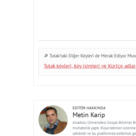
🔎 Tutak'taki Diğer Köyleri de Merak Ediyor Mu
Tutak köyleri, köy isimleri ve Kürtçe adları
EDITÖR HAKKINDA
Metin Karip
Anadolu Üniversitesi Sosyal Bilimler 
muhabirlik yaptı. Rüya tabirleri üzerine
sahibidir ve bu platformda editörlük g