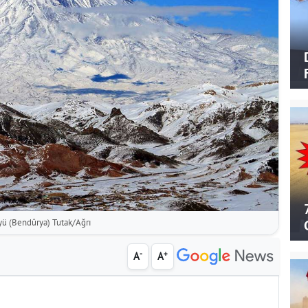
yü (Bendûrya) Tutak/Ağrı
-
+
A
A