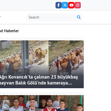
nd Haberler
Ağrı Kovancık'ta çalınan 23 büyükbaş
hayvan Balık Gölü'nde kameraya
takıldı