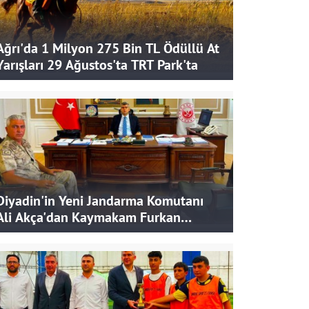
Ağrı'da 1 Milyon 275 Bin TL Ödüllü At
Yarışları 29 Ağustos'ta TRT Park'ta
Diyadin'in Yeni Jandarma Komutanı
Ali Akça'dan Kaymakam Furkan
Korkusuz'a Ziyaret