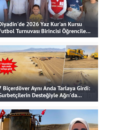
Diyadin'de 2026 Yaz Kur'an Kursu
Futbol Turnuvası Birincisi Öğrencilere
Hediye
7 Biçerdöver Aynı Anda Tarlaya Girdi:
Gurbetçilerin Desteğiyle Ağrı'da
Bereketli Hasat