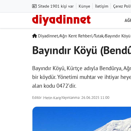
Sitede 1901 kişi var
Künye
İletişim
Çerez Poli
AĞ
Diyadinnet
/
Ağrı Kent Rehberi
/
Tutak
/
Bayındır Köyü
Bayındır Köyü (Bendû
Bayındır Köyü, Kürtçe adıyla Bendûrya, Ağr
bir köydür. Yönetimi muhtar ve ihtiyar hey
alan kodu 0472’dir.
Editör :
Yayınlanma :
26.06.2025 11:00
Metin Karip