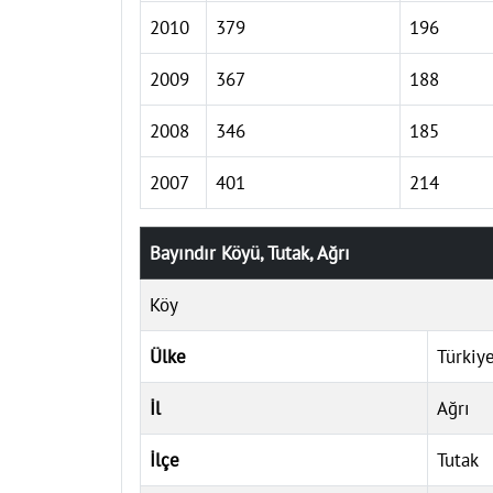
2010
379
196
2009
367
188
2008
346
185
2007
401
214
Bayındır Köyü, Tutak, Ağrı
Köy
Ülke
Türkiy
İl
Ağrı
İlçe
Tutak