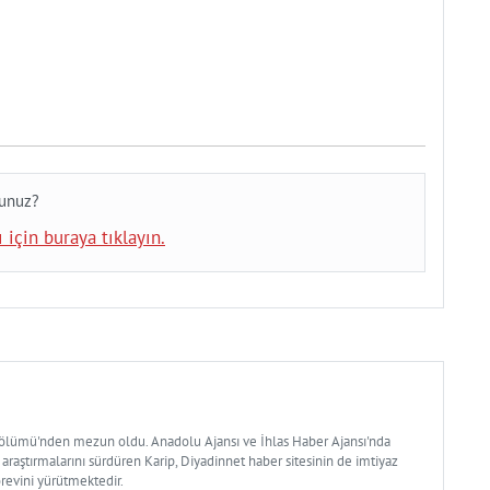
sunuz?
 için buraya tıklayın.
Bölümü'nden mezun oldu. Anadolu Ajansı ve İhlas Haber Ajansı'nda
 araştırmalarını sürdüren Karip, Diyadinnet haber sitesinin de imtiyaz
örevini yürütmektedir.