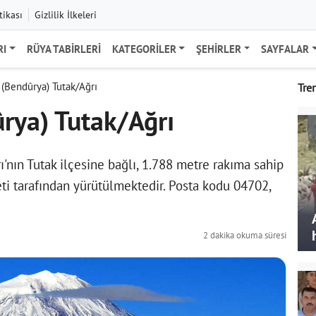
tikası
Gizlilik İlkeleri
RI
RÜYA TABIRLERI
KATEGORILER
ŞEHIRLER
SAYFALAR
 (Bendûrya) Tutak/Ağrı
Tre
rya) Tutak/Ağrı
ı'nın Tutak ilçesine bağlı, 1.788 metre rakıma sahip
eti tarafından yürütülmektedir. Posta kodu 04702,
2 dakika okuma süresi