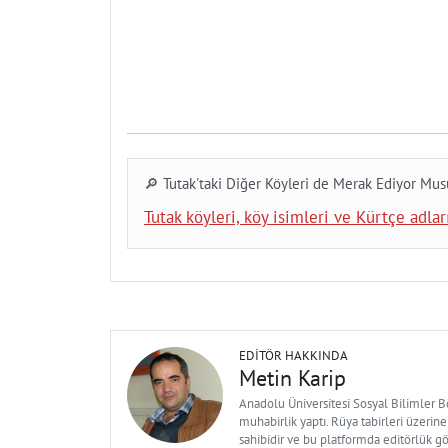
🔎 Tutak'taki Diğer Köyleri de Merak Ediyor Mu
Tutak köyleri, köy isimleri ve Kürtçe adları
EDITÖR HAKKINDA
Metin Karip
Anadolu Üniversitesi Sosyal Bilimler 
muhabirlik yaptı. Rüya tabirleri üzerine
sahibidir ve bu platformda editörlük g