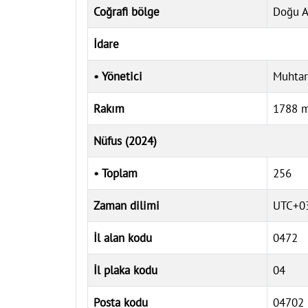
Coğrafi bölge
Doğu A
İdare
• Yönetici
Muhtar
Rakım
1788 
Nüfus (2024)
• Toplam
256
Zaman dilimi
UTC+03
İl alan kodu
0472
İl plaka kodu
04
Posta kodu
04702