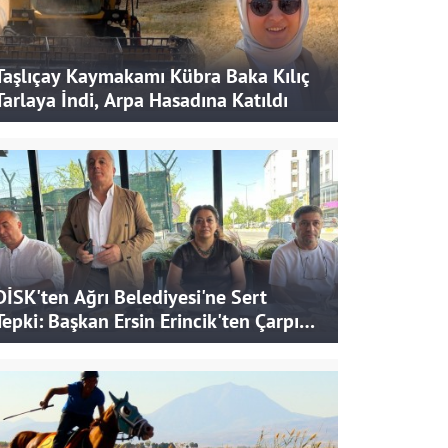
Taşlıçay Kaymakamı Kübra Baka Kılıç
Tarlaya İndi, Arpa Hasadına Katıldı
DİSK'ten Ağrı Belediyesi'ne Sert
Tepki: Başkan Ersin Erincik'ten Çarpıcı
İddialar