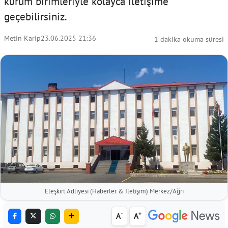
kurum birimleriyle kolayca iletişime
geçebilirsiniz.
Metin Karip
23.06.2025 21:36
1 dakika okuma süresi
Eleşkirt Adliyesi (Haberler & İletişim) Merkez/Ağrı
-
+
A
A