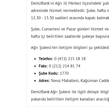
DenizBank'ın Ağrı ili Merkez ilçesindeki şu
adresinde hizmet vermektedir. Şube, hafta i
12.30 - 13.30 saatleri arasında kapalı kalm
Şube, Cumartesi ve Pazar günleri hizmet ver
hafta içi belirtilen saatlerde şubeye başvur
Ağrı Şubesi'nin iletişim bilgileri şu şekilded
Telefon:
0 (472) 215 18 18
Faks:
0 (212) 214 81 74
Şube Kodu:
1770
Adres:
Yavuz Mahallesi, Kağızman Cadde
DenizBank Ağrı Şubesi ile ilgili detaylı bil
yukarıda belirtilen iletişim kanalları aracılığı