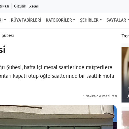
tikası
Gizlilik İlkeleri
RI
RÜYA TABIRLERI
KATEGORILER
ŞEHIRLER
SAYFALAR
 Şubesi
Tre
si
ı Şubesi, hafta içi mesai saatlerinde müşterilere
onları kapalı olup öğle saatlerinde bir saatlik mola
1 dakika okuma süresi