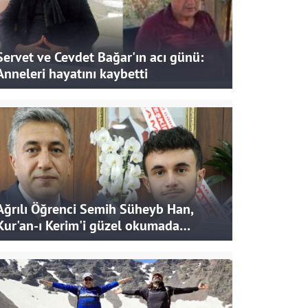
Servet ve Cevdet Bağar'ın acı günü:
Anneleri hayatını kaybetti
Ağrılı Öğrenci Semih Süheyb Han,
Kur'an-ı Kerim'i güzel okumada
Türkiye ikincisi oldu