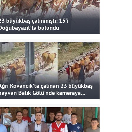
23 büyükbaş çalınmıştı: 15'i
Doğubayazıt'ta bulundu
Ağrı Kovancık'ta çalınan 23 büyükbaş
hayvan Balık Gölü'nde kameraya
takıldı