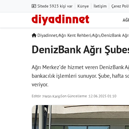
Sitede 5923 kişi var
Künye
İletişim
Çerez Poli
AĞ
Diyadinnet
/
Ağrı Kent Rehberi
/
Ağrı
/
DenizBank Ağrı
DenizBank Ağrı Şube
Ağrı Merkez’de hizmet veren DenizBank Ağr
bankacılık işlemleri sunuyor. Şube, hafta s
veriyor.
Editör :
Son Güncelleme :
12.06.2025 01:10
Metin Karip