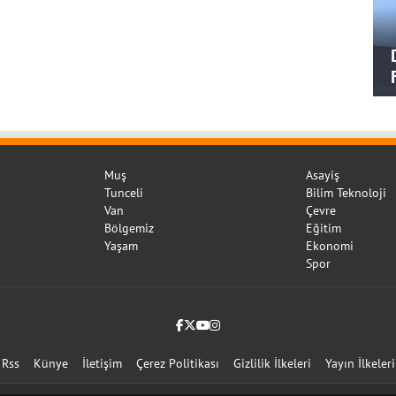
Muş
Asayiş
Tunceli
Bilim Teknoloji
Van
Çevre
Bölgemiz
Eğitim
Yaşam
Ekonomi
Spor
Facebook
Twitter (X)
YouTube
Instagram
Rss
Künye
İletişim
Çerez Politikası
Gizlilik İlkeleri
Yayın İlkeleri