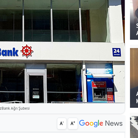
zBank Ağrı Şubesi
-
+
A
A