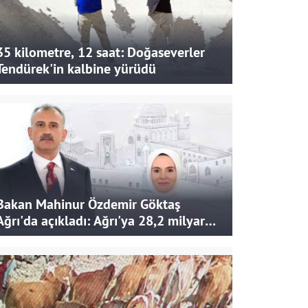
35 kilometre, 12 saat: Doğaseverler
Tendürek'in kalbine yürüdü
Bakan Mahinur Özdemir Göktaş
Ağrı'da açıkladı: Ağrı'ya 28,2 milyar
liralık yatırım ve destek sağlandı