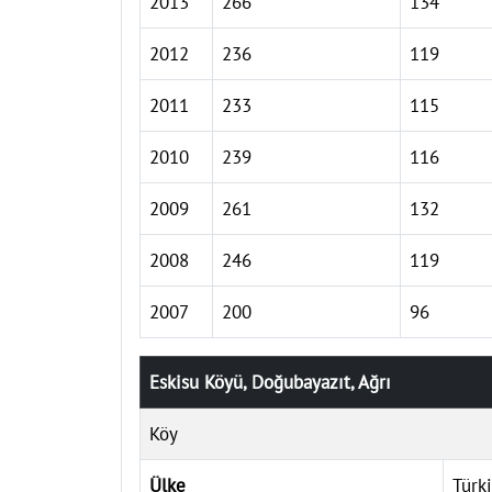
2013
266
134
2012
236
119
2011
233
115
2010
239
116
2009
261
132
2008
246
119
2007
200
96
Eskisu Köyü, Doğubayazıt, Ağrı
Köy
Ülke
Türk