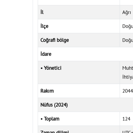
İl
Ağrı
İlçe
Doğu
Coğrafi bölge
Doğu
İdare
• Yönetici
Muht
İhtiy
Rakım
204
Nüfus (2024)
• Toplam
124
Zaman dilimi
UTC+