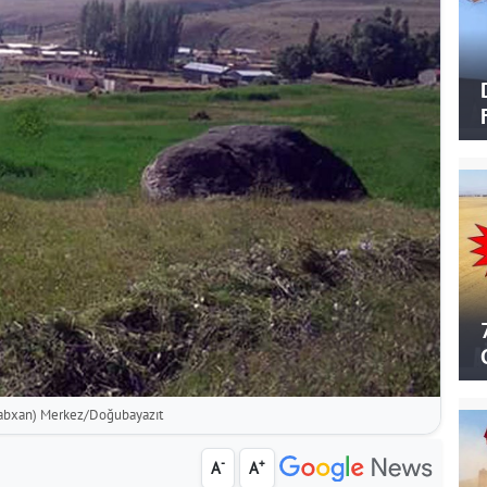
Babxan) Merkez/Doğubayazıt
-
+
A
A