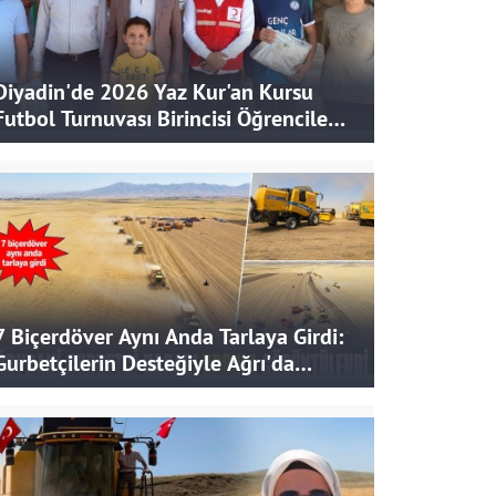
Diyadin'de 2026 Yaz Kur'an Kursu
Futbol Turnuvası Birincisi Öğrencilere
Hediye
7 Biçerdöver Aynı Anda Tarlaya Girdi:
Gurbetçilerin Desteğiyle Ağrı'da
Bereketli Hasat