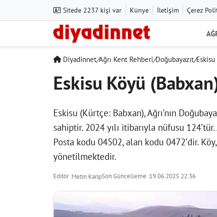
Sitede 2237 kişi var
Künye
İletişim
Çerez Poli
AĞ
Diyadinnet
/
Ağrı Kent Rehberi
/
Doğubayazıt
/
Eskisu
Eskisu Köyü (Babxan
Eskisu (Kürtçe: Babxan), Ağrı’nın Doğubaya
sahiptir. 2024 yılı itibarıyla nüfusu 124’tü
Posta kodu 04502, alan kodu 0472’dir. Köy,
yönetilmektedir.
Editör :
Son Güncelleme :
19.06.2025 22:36
Metin Karip