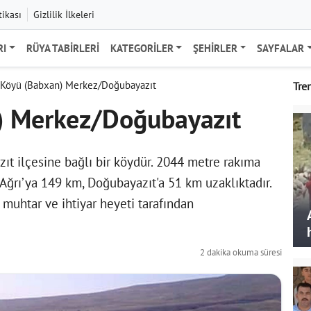
tikası
Gizlilik İlkeleri
RI
RÜYA TABIRLERI
KATEGORILER
ŞEHIRLER
SAYFALAR
 Köyü (Babxan) Merkez/Doğubayazıt
Tre
) Merkez/Doğubayazıt
zıt ilçesine bağlı bir köydür. 2044 metre rakıma
r. Ağrı’ya 149 km, Doğubayazıt'a 51 km uzaklıktadır.
 muhtar ve ihtiyar heyeti tarafından
2 dakika okuma süresi