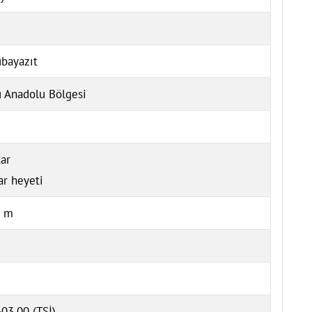
bayazıt
 Anadolu Bölgesi
ar
ar heyeti
4 m
03.00 (TSİ)