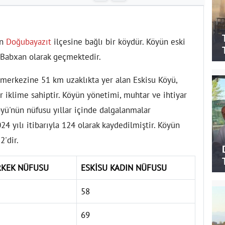
in
Doğubayazıt
ilçesine bağlı bir köydür. Köyün eski
i Babxan olarak geçmektedir.
 merkezine 51 km uzaklıkta yer alan Eskisu Köyü,
 iklime sahiptir. Köyün yönetimi, muhtar ve ihtiyar
öyü'nün nüfusu yıllar içinde dalgalanmalar
24 yılı itibarıyla 124 olarak kaydedilmiştir. Köyün
2'dir.
RKEK NÜFUSU
ESKİSU KADIN NÜFUSU
58
69