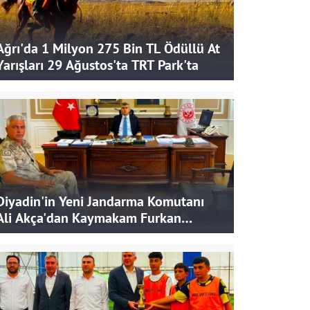
Ağrı'da 1 Milyon 275 Bin TL Ödüllü At
Yarışları 29 Ağustos'ta TRT Park'ta
Diyadin'in Yeni Jandarma Komutanı
Ali Akça'dan Kaymakam Furkan
Korkusuz'a Ziyaret