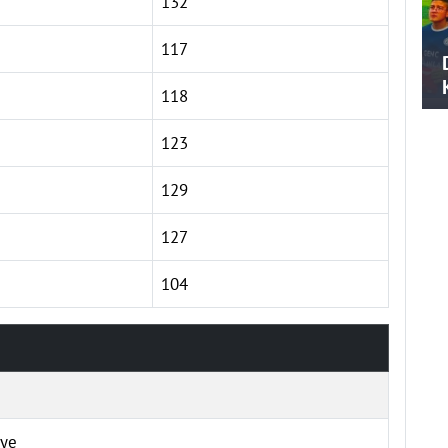
132
117
118
123
129
127
104
iye