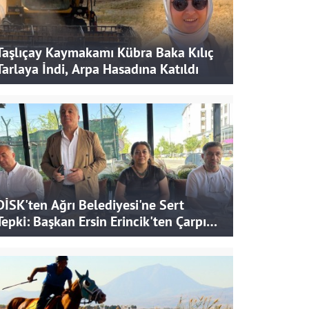
Taşlıçay Kaymakamı Kübra Baka Kılıç
Tarlaya İndi, Arpa Hasadına Katıldı
DİSK'ten Ağrı Belediyesi'ne Sert
Tepki: Başkan Ersin Erincik'ten Çarpıcı
İddialar