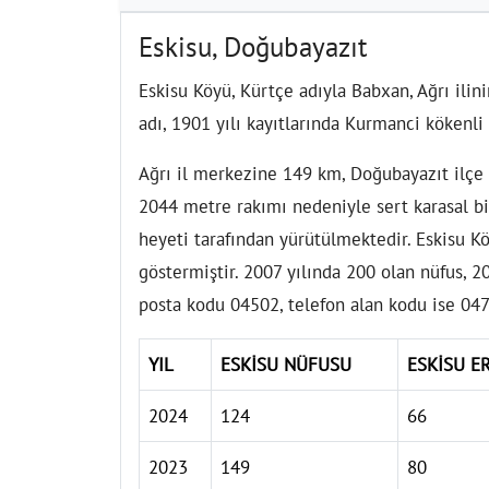
Eskisu, Doğubayazıt
Eskisu Köyü, Kürtçe adıyla Babxan, Ağrı ilin
adı, 1901 yılı kayıtlarında Kurmanci kökenl
Ağrı il merkezine 149 km, Doğubayazıt ilçe
2044 metre rakımı nedeniyle sert karasal bir
heyeti tarafından yürütülmektedir. Eskisu K
göstermiştir. 2007 yılında 200 olan nüfus, 20
posta kodu 04502, telefon alan kodu ise 047
YIL
ESKİSU NÜFUSU
ESKİSU E
2024
124
66
2023
149
80