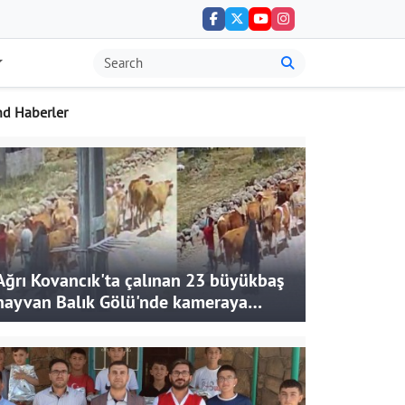
nd Haberler
Ağrı Kovancık'ta çalınan 23 büyükbaş
hayvan Balık Gölü'nde kameraya
takıldı