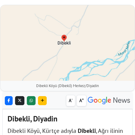
Dibekli Köyü (Dîbeklî) Merkez/Diyadin
-
+
A
A
Dibekli, Diyadin
Dibekli Köyü, Kürtçe adıyla
Dîbeklî
, Ağrı ilinin