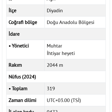
İlçe
Diyadin
Coğrafi bölge
Doğu Anadolu Bölgesi
İdare
• Yönetici
Muhtar
İhtiyar heyeti
Rakım
2044 m
Nüfus (2024)
• Toplam
319
Zaman dilimi
UTC+03.00 (TSİ)
İl alan kodu
0472