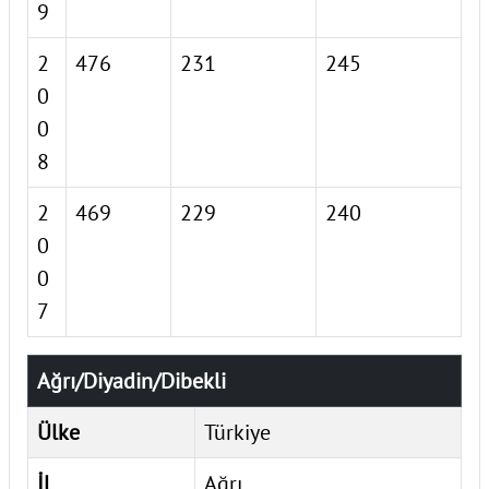
9
2
476
231
245
0
0
8
2
469
229
240
0
0
7
Ağrı/Diyadin/Dibekli
Ülke
Türkiye
İl
Ağrı