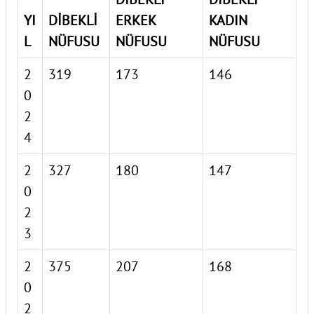
YI
DİBEKLİ
ERKEK
KADIN
L
NÜFUSU
NÜFUSU
NÜFUSU
2
319
173
146
0
2
4
2
327
180
147
0
2
3
2
375
207
168
0
2