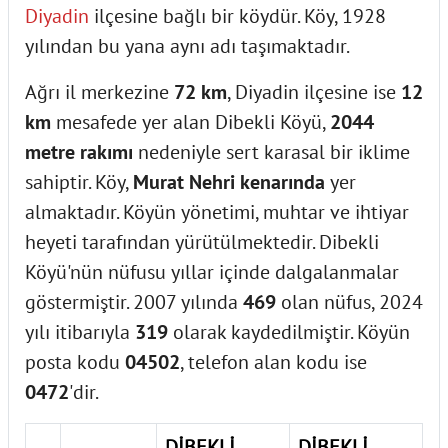
Diyadin
ilçesine bağlı bir köydür. Köy, 1928
yılından bu yana aynı adı taşımaktadır.
Ağrı il merkezine
72 km
, Diyadin ilçesine ise
12
km
mesafede yer alan Dibekli Köyü,
2044
metre rakımı
nedeniyle sert karasal bir iklime
sahiptir. Köy,
Murat Nehri kenarında
yer
almaktadır. Köyün yönetimi, muhtar ve ihtiyar
heyeti tarafından yürütülmektedir. Dibekli
Köyü'nün nüfusu yıllar içinde dalgalanmalar
göstermiştir. 2007 yılında
469
olan nüfus, 2024
yılı itibarıyla
319
olarak kaydedilmiştir. Köyün
posta kodu
04502
, telefon alan kodu ise
0472
'dir.
DİBEKLİ
DİBEKLİ