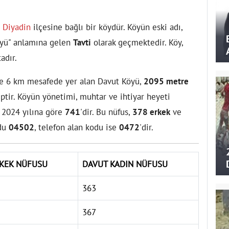
n
Diyadin
ilçesine bağlı bir köydür. Köyün eski adı,
öyü" anlamına gelen
Tavti
olarak geçmektedir. Köy,
adır.
ise 6 km mesafede yer alan Davut Köyü,
2095 metre
iptir. Köyün yönetimi, muhtar ve ihtiyar heyeti
u 2024 yılına göre
741
'dir. Bu nüfus,
378 erkek
ve
odu
04502
, telefon alan kodu ise
0472
'dir.
KEK NÜFUSU
DAVUT KADIN NÜFUSU
363
367