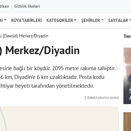
tikası
Gizlilik İlkeleri
RI
RÜYA TABIRLERI
KATEGORILER
ŞEHIRLER
SAYFALAR
ü (Dawûd) Merkez/Diyadin
Tre
) Merkez/Diyadin
esine bağlı bir köydür. 2095 metre rakıma sahiptir.
 66 km, Diyadin'e 6 km uzaklıktadır. Posta kodu
htiyar heyeti tarafından yönetilmektedir.
2 dakika okuma süresi