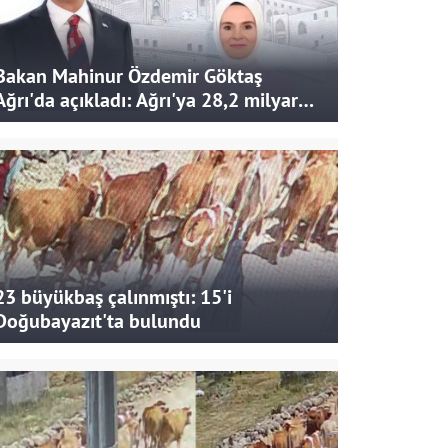
Bakan Mahinur Özdemir Göktaş
Ağrı'da açıkladı: Ağrı'ya 28,2 milyar
liralık yatırım ve destek sağlandı
23 büyükbaş çalınmıştı: 15'i
Doğubayazıt'ta bulundu