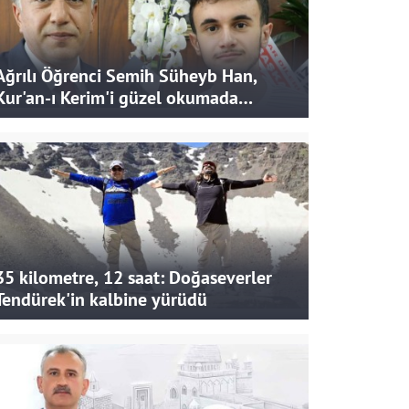
Ağrılı Öğrenci Semih Süheyb Han,
Kur'an-ı Kerim'i güzel okumada
Türkiye ikincisi oldu
35 kilometre, 12 saat: Doğaseverler
Tendürek'in kalbine yürüdü