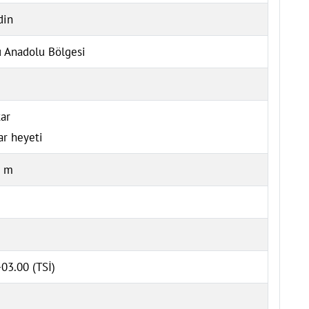
din
 Anadolu Bölgesi
ar
ar heyeti
5 m
03.00 (TSİ)