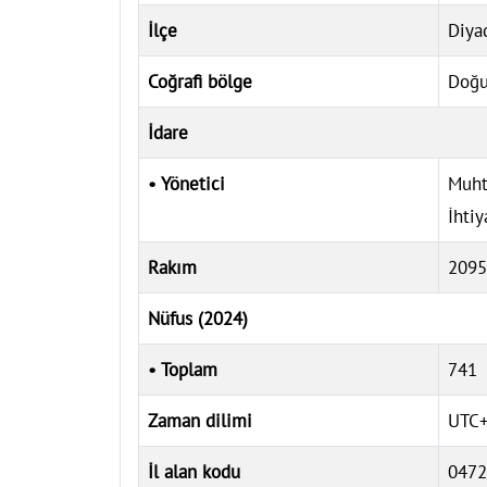
İlçe
Diya
Coğrafi bölge
Doğu
İdare
• Yönetici
Muht
İhtiy
Rakım
209
Nüfus (2024)
• Toplam
741
Zaman dilimi
UTC+
İl alan kodu
0472