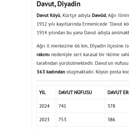
Davut, Diyadin
Davut Köyü
, Kürtçe adıyla
Dawûd
, Ağrı ilini
1912 yılı kayıtlarında Ermenicede "Davut k
1914 yılından bu yana Davut adıyla anılmakt
Ağrı il merkezine 66 km, Diyadin ilçesine 
rakımı
nedeniyle sert karasal bir iklime sah
tarafından yürütülmektedir. Davut'un nüfus
363 kadından
oluşmaktadır. Köyün posta k
YIL
DAVUT NÜFUSU
DAVUT ER
2024
741
378
2023
753
386