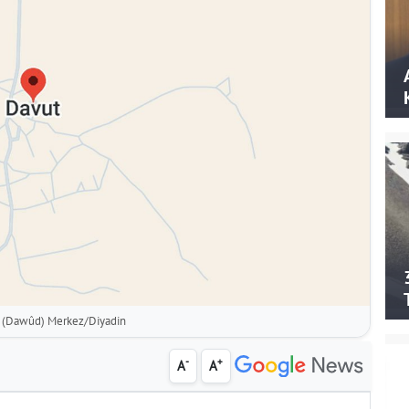
 (Dawûd) Merkez/Diyadin
-
+
A
A