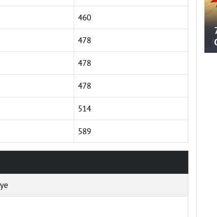
460
478
478
478
514
589
iye