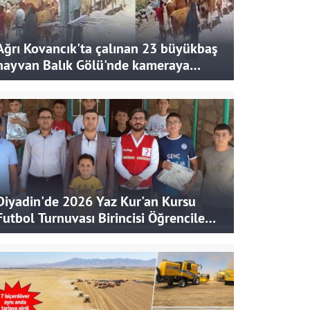
Ağrı Kovancık'ta çalınan 23 büyükbaş
hayvan Balık Gölü'nde kameraya
takıldı
Diyadin'de 2026 Yaz Kur'an Kursu
Futbol Turnuvası Birincisi Öğrencilere
Hediye