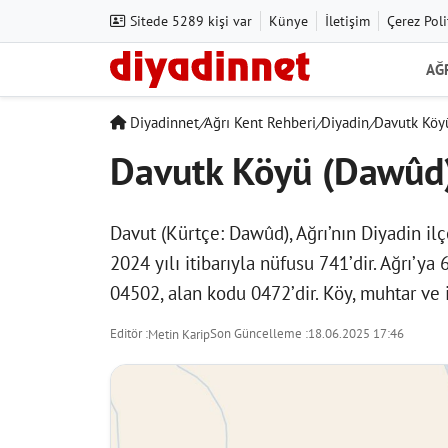
Sitede 5289 kişi var
Künye
İletişim
Çerez Poli
AĞ
Diyadinnet
/
Ağrı Kent Rehberi
/
Diyadin
/
Davutk Köy
Davutk Köyü (Dawûd
Davut (Kürtçe: Dawûd), Ağrı’nın Diyadin ilç
2024 yılı itibarıyla nüfusu 741’dir. Ağrı’ya
04502, alan kodu 0472’dir. Köy, muhtar ve i
Editör :
Son Güncelleme :
18.06.2025 17:46
Metin Karip