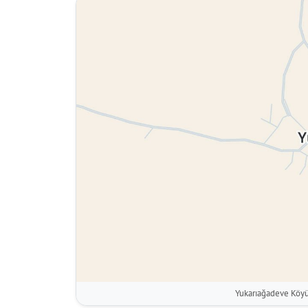
Yukarıağadeve Köyü