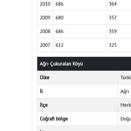
2010
686
364
2009
680
357
2008
686
359
2007
612
325
Ağrı Çukuralan Köyü
Ülke
Türk
İl
Ağrı
İlçe
Merk
Coğrafi bölge
Doğu