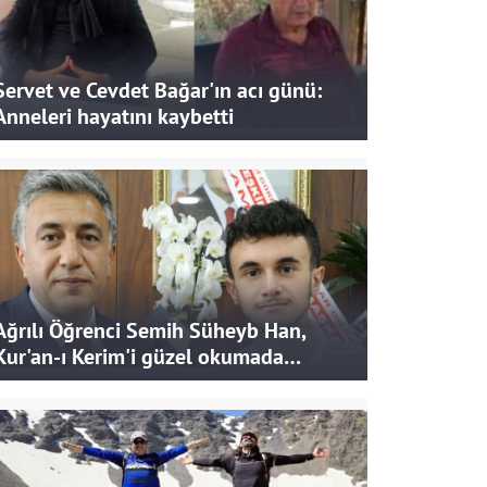
Servet ve Cevdet Bağar'ın acı günü:
Anneleri hayatını kaybetti
Ağrılı Öğrenci Semih Süheyb Han,
Kur'an-ı Kerim'i güzel okumada
Türkiye ikincisi oldu