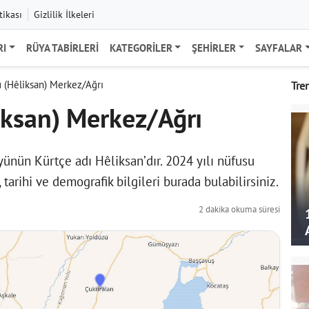
tikası
Gizlilik İlkeleri
RI
RÜYA TABIRLERI
KATEGORILER
ŞEHIRLER
SAYFALAR
 (Hêliksan) Merkez/Ağrı
Tre
iksan) Merkez/Ağrı
yünün Kürtçe adı Hêliksan’dır. 2024 yılı nüfusu
 tarihi ve demografik bilgileri burada bulabilirsiniz.
2 dakika okuma süresi