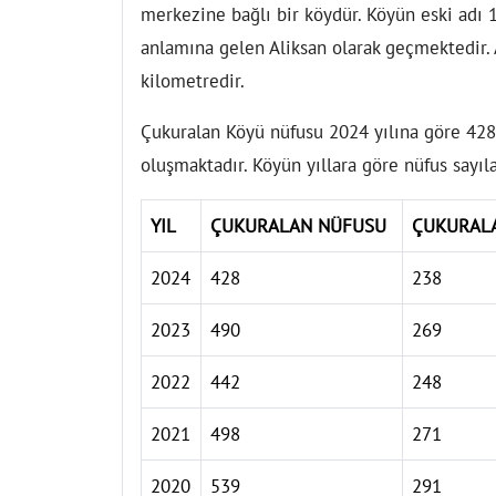
merkezine bağlı bir köydür. Köyün eski adı 1
anlamına gelen Aliksan olarak geçmektedir. 
kilometredir.
Çukuralan Köyü nüfusu 2024 yılına göre 428'
oluşmaktadır. Köyün yıllara göre nüfus sayıl
YIL
ÇUKURALAN NÜFUSU
ÇUKURAL
2024
428
238
2023
490
269
2022
442
248
2021
498
271
2020
539
291