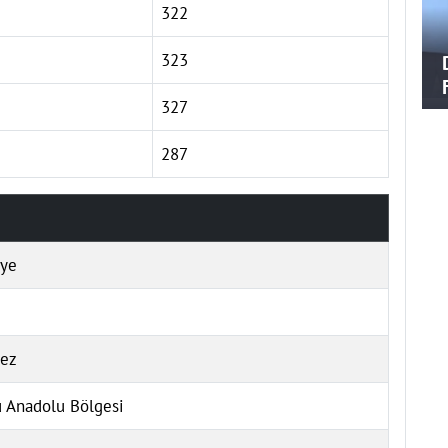
322
323
327
287
iye
ez
 Anadolu Bölgesi