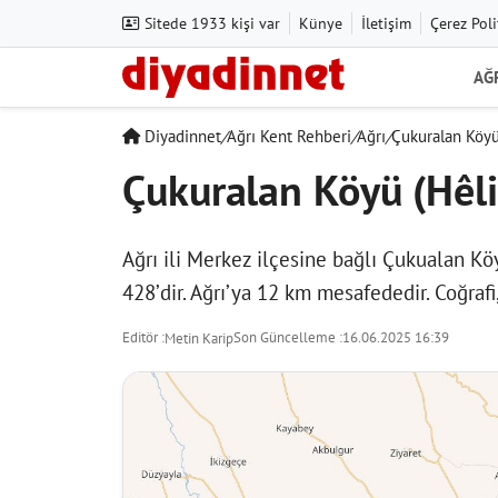
Sitede 1933 kişi var
Künye
İletişim
Çerez Poli
AĞ
Diyadinnet
/
Ağrı Kent Rehberi
/
Ağrı
/
Çukuralan Köyü
Çukuralan Köyü (Hêl
Ağrı ili Merkez ilçesine bağlı Çukualan Kö
428’dir. Ağrı’ya 12 km mesafededir. Coğrafi,
Editör :
Son Güncelleme :
16.06.2025 16:39
Metin Karip