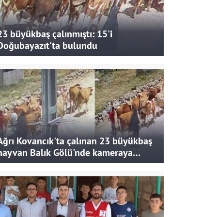
23 büyükbaş çalınmıştı: 15'i
Doğubayazıt'ta bulundu
Ağrı Kovancık'ta çalınan 23 büyükbaş
hayvan Balık Gölü'nde kameraya
takıldı