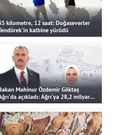
35 kilometre, 12 saat: Doğaseverler
Tendürek'in kalbine yürüdü
Bakan Mahinur Özdemir Göktaş
Ağrı'da açıkladı: Ağrı'ya 28,2 milyar
liralık yatırım ve destek sağlandı