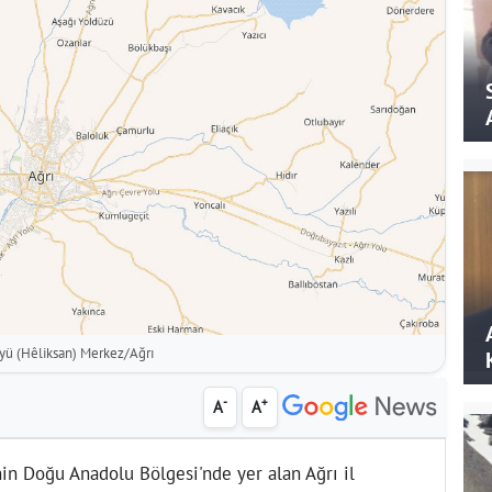
yü (Hêliksan) Merkez/Ağrı
-
+
A
A
nin Doğu Anadolu Bölgesi'nde yer alan Ağrı il