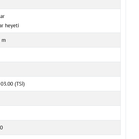
ar
ar heyeti
8 m
03.00 (TSİ)
0