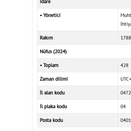
İdare
• Yönetici
Muht
İhtiy
Rakım
178
Nüfus (2024)
• Toplam
428
Zaman dilimi
UTC+
İl alan kodu
0472
İl plaka kodu
04
Posta kodu
0401