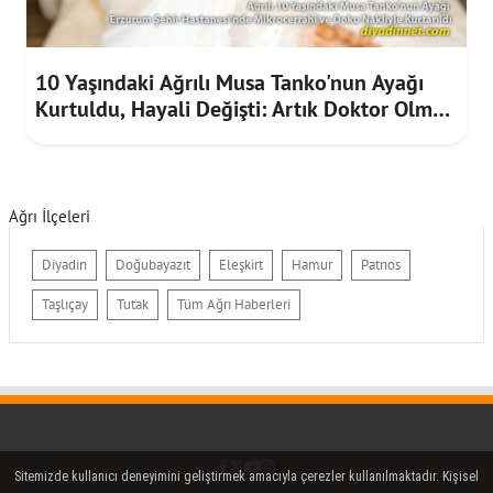
10 Yaşındaki Ağrılı Musa Tanko'nun Ayağı
Kurtuldu, Hayali Değişti: Artık Doktor Olmak
İstiyor
Ağrı İlçeleri
Diyadin
Doğubayazıt
Eleşkirt
Hamur
Patnos
Taşlıçay
Tutak
Tüm Ağrı Haberleri
Facebook
Twitter (X)
YouTube
Instagram
Sitemizde kullanıcı deneyimini geliştirmek amacıyla çerezler kullanılmaktadır. Kişisel