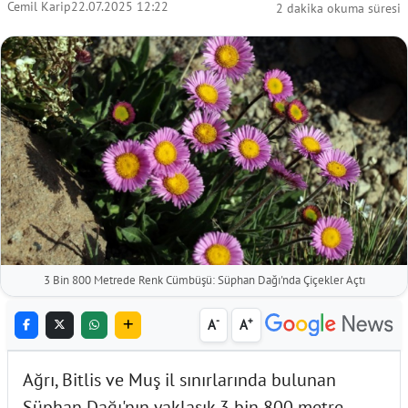
Cemil Karip
22.07.2025 12:22
2 dakika okuma süresi
3 Bin 800 Metrede Renk Cümbüşü: Süphan Dağı'nda Çiçekler Açtı
-
+
A
A
Ağrı, Bitlis ve Muş il sınırlarında bulunan
Süphan Dağı'nın yaklaşık 3 bin 800 metre