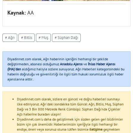
Kaynak:
AA
# Ağrı
# Bitlis
# Muş
# Süphan Dağı
Diyadinnet.com olarak, Ağrı haberinin içeriğini herhangi bir şekilde
değiştirmeden, abonesi olduğumuz
Anadolu Ajansı
ve
İhlas Haber Ajansı
(İHA)'dan
aldığımız haliyle sizlere sunuyoruz. Ağrı Haberleri kategorisindeki bu
haberin doğruluğu ve güvenilirliği ile ilgili tüm hukuki sorumluluk ilgili haber
ajanslarına aittir..
Diyadinnet.com olarak, sizlere en güncel ve doğru haberleri sunmayı
ilke ediniyoruz. Ağrı'daki sondakika tüm Güncel Ağrı, Bitlis, Muş, Süphan
Dağı ve 3 Bin 800 Metrede Renk Cümbüşü: Süphan Dağı'nda Çiçekler
Açtı haberine buradan ulaşın!
Diyadinnet.com'u daha da geliştirmek için sizden gelen geri bildirimler
bizim için çok önemlidir. Haberlerimizin içeriğiyle ilgili herhangi bir
endişe, öneri veya sorunuz olursa lütfen bizimle
iletişime
geçmekten