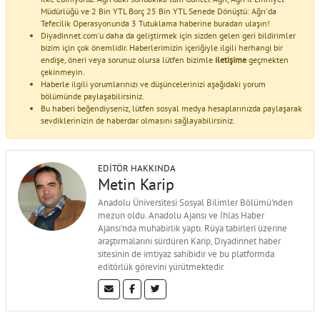
Müdürlüğü ve 2 Bin YTL Borç 25 Bin YTL Senede Dönüştü: Ağrı'da
Tefecilik Operasyonunda 3 Tutuklama haberine buradan ulaşın!
Diyadinnet.com'u daha da geliştirmek için sizden gelen geri bildirimler
bizim için çok önemlidir. Haberlerimizin içeriğiyle ilgili herhangi bir
endişe, öneri veya sorunuz olursa lütfen bizimle
iletişime
geçmekten
çekinmeyin.
Haberle ilgili yorumlarınızı ve düşüncelerinizi aşağıdaki yorum
bölümünde paylaşabilirsiniz.
Bu haberi beğendiyseniz, lütfen sosyal medya hesaplarınızda paylaşarak
sevdiklerinizin de haberdar olmasını sağlayabilirsiniz.
EDITÖR HAKKINDA
Metin Karip
Anadolu Üniversitesi Sosyal Bilimler Bölümü'nden
mezun oldu. Anadolu Ajansı ve İhlas Haber
Ajansı'nda muhabirlik yaptı. Rüya tabirleri üzerine
araştırmalarını sürdüren Karip, Diyadinnet haber
sitesinin de imtiyaz sahibidir ve bu platformda
editörlük görevini yürütmektedir.