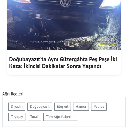
Doğubayazıt'ta Aynı Güzergâhta Peş Peşe İki
Kaza: İkincisi Dakikalar Sonra Yaşandı
Ağrı İlçeleri
Diyadin
Doğubayazıt
Eleşkirt
Hamur
Patnos
Taşlıçay
Tutak
Tüm Ağrı Haberleri