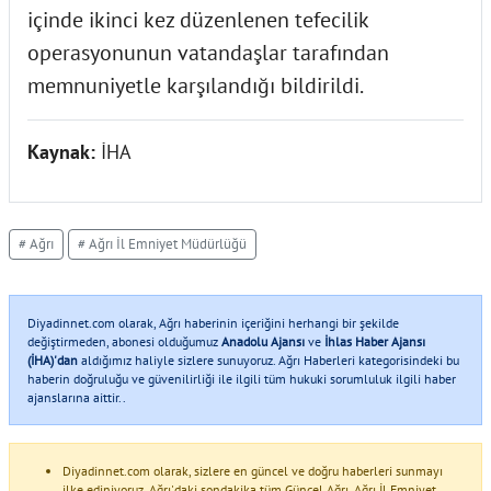
içinde ikinci kez düzenlenen tefecilik
operasyonunun vatandaşlar tarafından
memnuniyetle karşılandığı bildirildi.
Kaynak:
İHA
# Ağrı
# Ağrı İl Emniyet Müdürlüğü
Diyadinnet.com olarak, Ağrı haberinin içeriğini herhangi bir şekilde
değiştirmeden, abonesi olduğumuz
Anadolu Ajansı
ve
İhlas Haber Ajansı
(İHA)'dan
aldığımız haliyle sizlere sunuyoruz. Ağrı Haberleri kategorisindeki bu
haberin doğruluğu ve güvenilirliği ile ilgili tüm hukuki sorumluluk ilgili haber
ajanslarına aittir..
Diyadinnet.com olarak, sizlere en güncel ve doğru haberleri sunmayı
ilke ediniyoruz. Ağrı'daki sondakika tüm Güncel Ağrı, Ağrı İl Emniyet