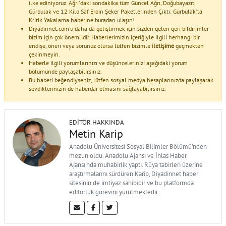
ilke ediniyoruz. Ağrı'daki sondakika tüm Güncel Ağrı, Doğubayazıt,
Gürbulak ve 12 Kilo Saf Eroin Şeker Paketlerinden Çıktı: Gürbulak'ta
Kritik Yakalama haberine buradan ulaşın!
Diyadinnet.com'u daha da geliştirmek için sizden gelen geri bildirimler
bizim için çok önemlidir. Haberlerimizin içeriğiyle ilgili herhangi bir
endişe, öneri veya sorunuz olursa lütfen bizimle
iletişime
geçmekten
çekinmeyin.
Haberle ilgili yorumlarınızı ve düşüncelerinizi aşağıdaki yorum
bölümünde paylaşabilirsiniz.
Bu haberi beğendiyseniz, lütfen sosyal medya hesaplarınızda paylaşarak
sevdiklerinizin de haberdar olmasını sağlayabilirsiniz.
EDITÖR HAKKINDA
Metin Karip
Anadolu Üniversitesi Sosyal Bilimler Bölümü'nden
mezun oldu. Anadolu Ajansı ve İhlas Haber
Ajansı'nda muhabirlik yaptı. Rüya tabirleri üzerine
araştırmalarını sürdüren Karip, Diyadinnet haber
sitesinin de imtiyaz sahibidir ve bu platformda
editörlük görevini yürütmektedir.