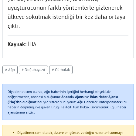
uyuşturucunun farklı yöntemlerle gizlenerek
ülkeye sokulmak istendiği bir kez daha ortaya
çıktı.
Kaynak:
İHA
# Ağrı
# Doğubayazıt
# Gürbulak
Diyadinnet.com olarak, Ağrı haberinin içeriğini herhangi bir şekilde
değiştirmeden, abonesi olduğumuz
Anadolu Ajansı
ve
İhlas Haber Ajansı
(İHA)'dan
aldığımız haliyle sizlere sunuyoruz. Ağrı Haberleri kategorisindeki bu
haberin doğruluğu ve güvenilirliği ile ilgili tüm hukuki sorumluluk ilgili haber
ajanslarına aittir..
Diyadinnet.com olarak, sizlere en güncel ve doğru haberleri sunmayı