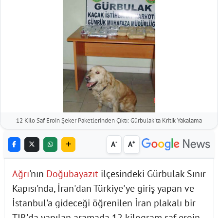
12 Kilo Saf Eroin Şeker Paketlerinden Çıktı: Gürbulak'ta Kritik Yakalama
-
+
A
A
Ağrı
'nın
Doğubayazıt
ilçesindeki Gürbulak Sınır
Kapısı'nda, İran'dan Türkiye'ye giriş yapan ve
İstanbul'a gideceği öğrenilen İran plakalı bir
TIR'da yapılan aramada 12 kilogram saf eroin