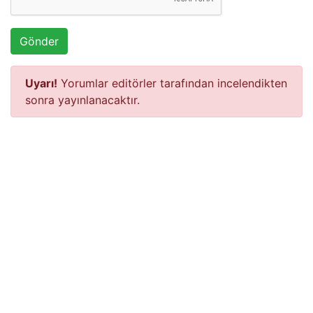
Gönder
Uyarı!
Yorumlar editörler tarafından incelendikten
sonra yayınlanacaktır.