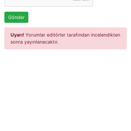
Gönder
Uyarı!
Yorumlar editörler tarafından incelendikten
sonra yayınlanacaktır.