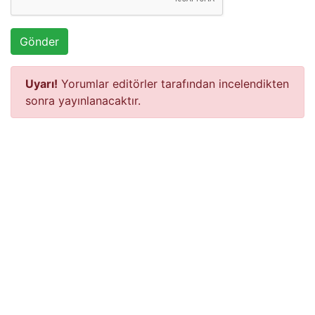
Gönder
Uyarı!
Yorumlar editörler tarafından incelendikten
sonra yayınlanacaktır.