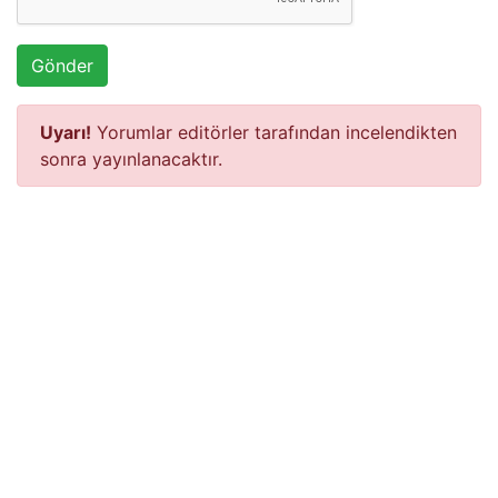
Gönder
Uyarı!
Yorumlar editörler tarafından incelendikten
sonra yayınlanacaktır.