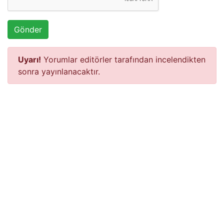
Gönder
Uyarı!
Yorumlar editörler tarafından incelendikten
sonra yayınlanacaktır.