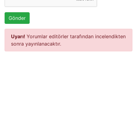
Gönder
Uyarı!
Yorumlar editörler tarafından incelendikten
sonra yayınlanacaktır.